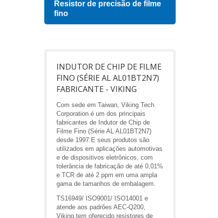
Resistor de precisão de filme
Indu
fino
INDUTOR DE CHIP DE FILME
FINO (SÉRIE AL AL01BT2N7)
FABRICANTE - VIKING
Com sede em Taiwan, Viking Tech
Corporation é um dos principais
fabricantes de Indutor de Chip de
Filme Fino (Série AL AL01BT2N7)
desde 1997.E seus produtos são
utilizados em aplicações automotivas
e de dispositivos eletrônicos, com
tolerância de fabricação de até 0,01%
e TCR de até 2 ppm em uma ampla
gama de tamanhos de embalagem.
TS16949/ ISO9001/ ISO14001 e
atende aos padrões AEC-Q200,
Viking tem oferecido resistores de