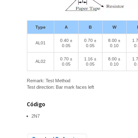
Type
A
B
W
0.40 ±
0.70 ±
8.00 ±
1.
AL01
0.05
0.05
0.10
0
0.70 ±
1.16 ±
8.00 ±
1.
AL02
0.05
0.05
0.10
0
Remark: Test Method
Test direction: Bar mark faces left
Código
2N7