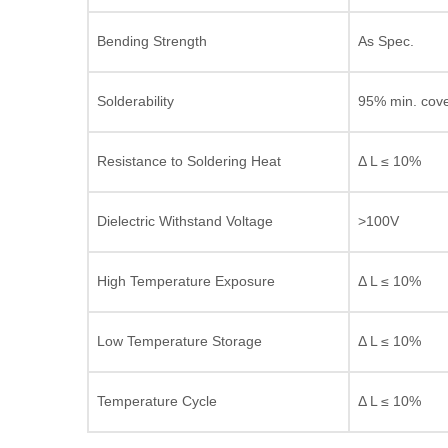
Bending Strength
As Spec.
Solderability
95% min. cov
Resistance to Soldering Heat
Δ L ≤ 10%
Dielectric Withstand Voltage
>100V
High Temperature Exposure
Δ L ≤ 10%
Low Temperature Storage
Δ L ≤ 10%
Temperature Cycle
Δ L ≤ 10%