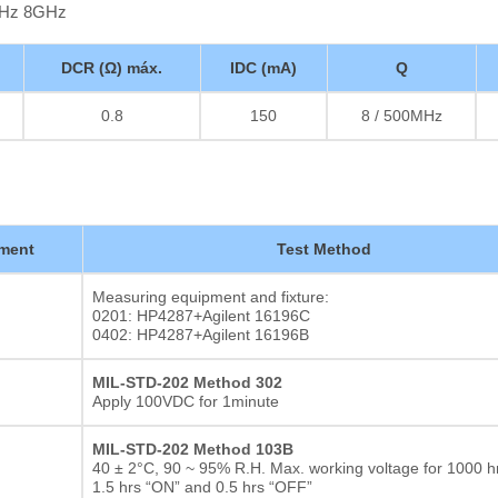
MHz 8GHz
DCR (Ω) máx.
IDC (mA)
Q
0.8
150
8 / 500MHz
ment
Test Method
Measuring equipment and fixture:
0201: HP4287+Agilent 16196C
0402: HP4287+Agilent 16196B
MIL-STD-202 Method 302
Apply 100VDC for 1minute
MIL-STD-202 Method 103B
40 ± 2°C, 90 ~ 95% R.H. Max. working voltage for 1000 hr
1.5 hrs “ON” and 0.5 hrs “OFF”