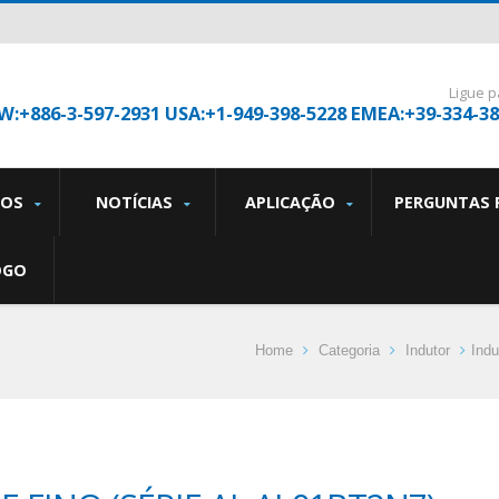
Ligue p
W:+886-3-597-2931 USA:+1-949-398-5228 EMEA:+39-334-3
TOS
NOTÍCIAS
APLICAÇÃO
PERGUNTAS 
OGO
Home
Categoria
Indutor
Ind