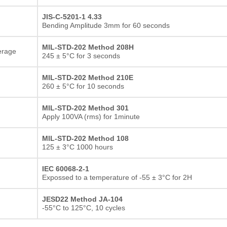
JIS-C-5201-1 4.33
Bending Amplitude 3mm for 60 seconds
MIL-STD-202 Method 208H
erage
245 ± 5°C for 3 seconds
MIL-STD-202 Method 210E
260 ± 5°C for 10 seconds
MIL-STD-202 Method 301
Apply 100VA (rms) for 1minute
MIL-STD-202 Method 108
125 ± 3°C 1000 hours
IEC 60068-2-1
Expossed to a temperature of -55 ± 3°C for 2H
JESD22 Method JA-104
-55°C to 125°C, 10 cycles