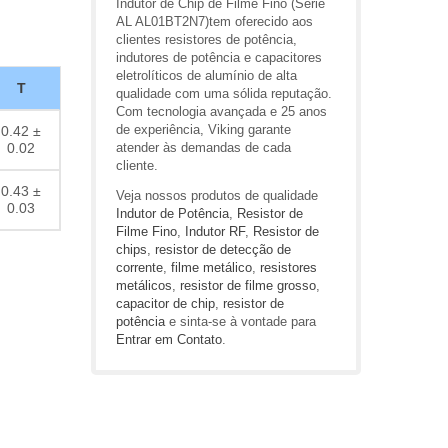
Indutor de Chip de Filme Fino (Série
AL AL01BT2N7)tem oferecido aos
clientes resistores de potência,
indutores de potência e capacitores
eletrolíticos de alumínio de alta
T
qualidade com uma sólida reputação.
Com tecnologia avançada e 25 anos
de experiência, Viking garante
0.42 ±
0.02
atender às demandas de cada
cliente.
0.43 ±
Veja nossos produtos de qualidade
0.03
Indutor de Potência
,
Resistor de
Filme Fino
,
Indutor RF
,
Resistor de
chips
,
resistor de detecção de
corrente
,
filme metálico
,
resistores
metálicos
,
resistor de filme grosso
,
capacitor de chip
,
resistor de
potência
e sinta-se à vontade para
Entrar em Contato
.