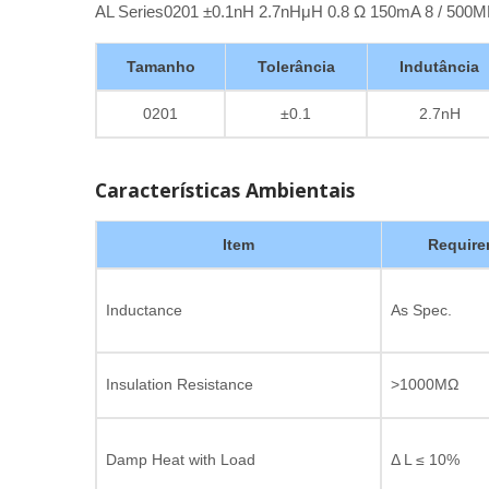
AL Series0201 ±0.1nH 2.7nHμH 0.8 Ω 150mA 8 / 500
Tamanho
Tolerância
Indutância
0201
±0.1
2.7nH
Características Ambientais
Item
Require
Inductance
As Spec.
Insulation Resistance
>1000MΩ
Damp Heat with Load
Δ L ≤ 10%