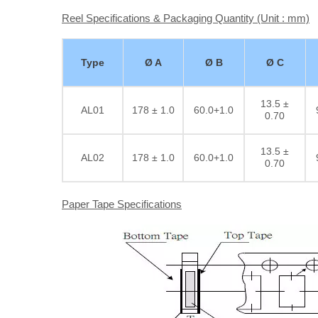
Reel Specifications & Packaging Quantity (Unit : mm)
Type
Ø A
Ø B
Ø C
13.5 ±
AL01
178 ± 1.0
60.0+1.0
0.70
13.5 ±
AL02
178 ± 1.0
60.0+1.0
0.70
Paper Tape Specifications