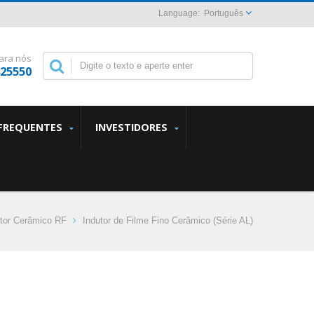
Português
ara nós
825550
FREQUENTES
INVESTIDORES
utor Cerâmico RF
Indutor de Filme Fino Cerâmico (Série AL)