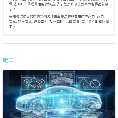
電感, MELF薄膜電阻製造經驗, 光頡總是可以達到客戶各種品質要
求。
光頡邀請您立即瀏覽我們各項專業產品服務
薄膜精密電阻
,
電阻
,
電感
,
功率電感
,
厚膜電阻
,
功率電阻
,
高壓電阻
,
電容
並
立即聯絡我
們
。
應用