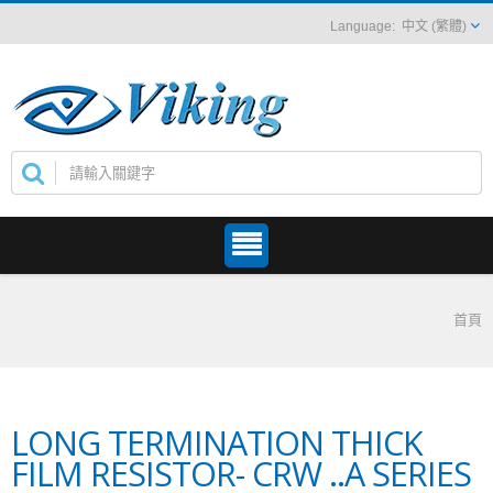
中文 (繁體)
首頁
LONG TERMINATION THICK
FILM RESISTOR- CRW ..A SERIES