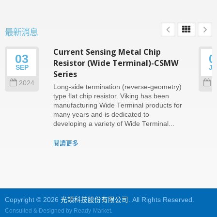
最新消息
Current Sensing Metal Chip
03
0
Resistor (Wide Terminal)-CSMW
SEP
J
Series
2024
2
Long-side termination (reverse-geometry)
type flat chip resistor. Viking has been
manufacturing Wide Terminal products for
many years and is dedicated to
developing a variety of Wide Terminal...
閱讀更多
Copyright © 2026
光頡科技股份有限公司
. All Rights Reserved.
Consulted & Designed by
Ready-Market
.