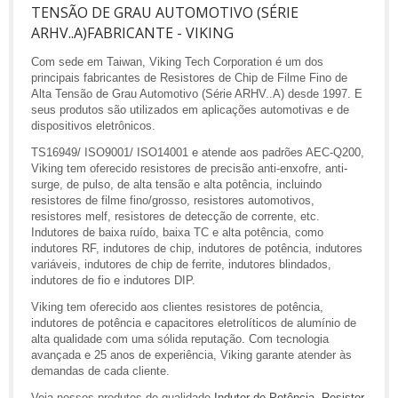
TENSÃO DE GRAU AUTOMOTIVO (SÉRIE
ARHV..A)FABRICANTE - VIKING
Com sede em Taiwan, Viking Tech Corporation é um dos
principais fabricantes de Resistores de Chip de Filme Fino de
Alta Tensão de Grau Automotivo (Série ARHV..A) desde 1997. E
seus produtos são utilizados em aplicações automotivas e de
dispositivos eletrônicos.
TS16949/ ISO9001/ ISO14001 e atende aos padrões AEC-Q200,
Viking tem oferecido resistores de precisão anti-enxofre, anti-
surge, de pulso, de alta tensão e alta potência, incluindo
resistores de filme fino/grosso, resistores automotivos,
resistores melf, resistores de detecção de corrente, etc.
Indutores de baixa ruído, baixa TC e alta potência, como
indutores RF, indutores de chip, indutores de potência, indutores
variáveis, indutores de chip de ferrite, indutores blindados,
indutores de fio e indutores DIP.
Viking tem oferecido aos clientes resistores de potência,
indutores de potência e capacitores eletrolíticos de alumínio de
alta qualidade com uma sólida reputação. Com tecnologia
avançada e 25 anos de experiência, Viking garante atender às
demandas de cada cliente.
Veja nossos produtos de qualidade
Indutor de Potência
,
Resistor