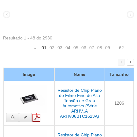
Resultado 1 - 48 do 2930
01
02
03
04
05
06
07
08
09
62
«
»
…
Image
Name
Tamanho
Resistor de Chip Plano
de Filme Fino de Alta
Tensão de Grau
1206
Automotivo (Série
ARHV..A
ARHV06BTC1623A)
Resistor de Chip Plano