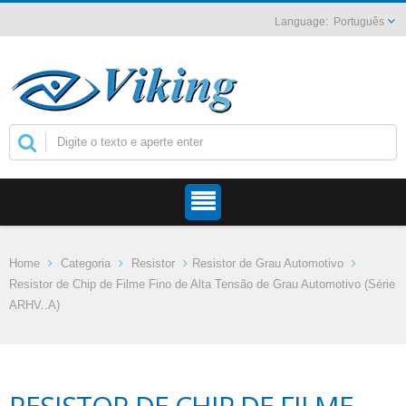
Português
Home
Categoria
Resistor
Resistor de Grau Automotivo
Resistor de Chip de Filme Fino de Alta Tensão de Grau Automotivo (Série
ARHV..A)