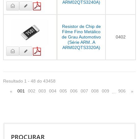
ARM02QTS3240A)
Resistor de Chip de
Filme Fino Metálico
de Grau Automotivo
0402
(Série ARM..A
ARM02QTS3320A)
Resultado 1 - 48 do 43458
001
002
003
004
005
006
007
008
009
906
«
»
…
PROCURAR