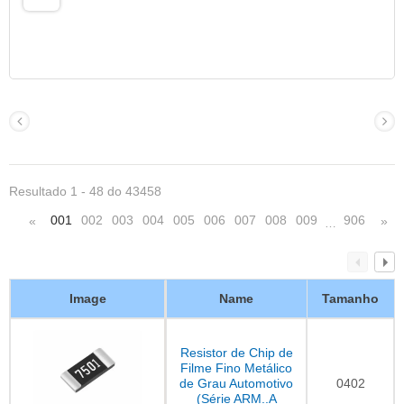
Resultado 1 - 48 do 43458
001
002
003
004
005
006
007
008
009
906
«
»
…
Image
Name
Tamanho
Resistor de Chip de
Filme Fino Metálico
de Grau Automotivo
0402
(Série ARM..A