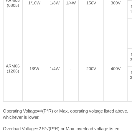
ARM05
1/10W
1/8W
1/4W
150V
300V
(0805)
ARM06
1/8W
1/4W
-
200V
400V
(1206)
Operating Voltage=√(P*R) or Max. operating voltage listed above,
whichever is lower.
Overload Voltage=2.5*√(P*R) or Max. overload voltage listed