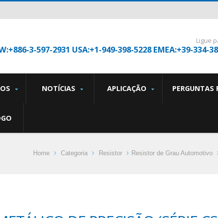
Ligue p
W:+886-3-597-2931 USA:+1-949-398-5228 EMEA:+39-334-3
TOS
NOTÍCIAS
APLICAÇÃO
PERGUNTAS 
OGO
Home
Categoria
Resistor
Resistor de Grau Automotivo