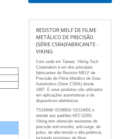
RESISTOR MELF DE FILME
METÁLICO DE PRECISÃO
(SÉRIE CSRA)FABRICANTE -
VIKING
Com sede em Taiwan, Viking Tech
Corporation é um dos principais
fabricantes de Resistor MELF de
Precisão de Filme Metálico de Grau
Automotivo (Série CSRA) desde
1997. E seus produtos são utilizados
em aplicações automotivas e de
dispositivos eletrônicos.
TS16949/ ISO9001/ ISO14001 e
atende aos padrões AEC-Q200,
Viking tem oferecido resistores de
precisão anti-enxofre, anti-surge, de
pulso, de alta tensão e alta potência,
incluindo resistores de filme