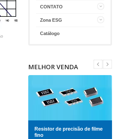
CONTATO
Zona ESG
Catálogo
ão
MELHOR VENDA
Resistor de precisão de filme
Indu
fino