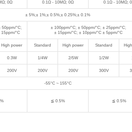
MΩ; 0Ω
0.1Ω - 10MΩ; 0Ω
0.1Ω - 10MΩ; 
± 5%;± 1%;± 0.5%;± 0.25%;± 0.1%
± 50ppm/°C;
± 100ppm/°C; ± 50ppm/°C; ± 25ppm/°C;
± 15ppm/°C
± 15ppm/°C; ± 10ppm/°C ± 5ppm/°C
High power
Standard
High power
Standard
Hig
0.3W
1/4W
2/5W
1/2W
200V
200V
200V
300V
3
-55°C ~ 155°C
5%
≦ 0.5%
≦ 0.5%