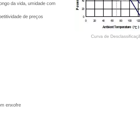
 longo da vida, umidade com
petitividade de preços
Curva de Desclassificaç
om enxofre
Resistor de filme grosso