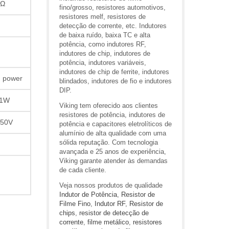
0Ω
fino/grosso, resistores automotivos,
resistores melf, resistores de
detecção de corrente, etc. Indutores
de baixa ruído, baixa TC e alta
potência, como indutores RF,
indutores de chip, indutores de
potência, indutores variáveis,
indutores de chip de ferrite, indutores
h power
blindados, indutores de fio e indutores
DIP.
1W
Viking tem oferecido aos clientes
resistores de potência, indutores de
50V
potência e capacitores eletrolíticos de
alumínio de alta qualidade com uma
sólida reputação. Com tecnologia
avançada e 25 anos de experiência,
Viking garante atender às demandas
de cada cliente.
Veja nossos produtos de qualidade
Indutor de Potência
,
Resistor de
Filme Fino
,
Indutor RF
,
Resistor de
chips
,
resistor de detecção de
corrente
,
filme metálico
,
resistores