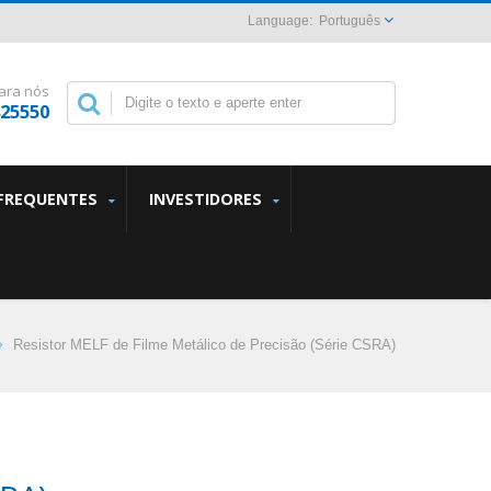
Português
ara nós
825550
FREQUENTES
INVESTIDORES
Resistor MELF de Filme Metálico de Precisão (Série CSRA)