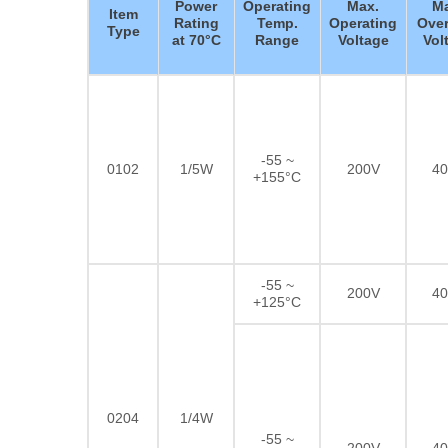
Power
Operating
Max.
Ma
Item
Rating
Temp.
Operating
Over
Type
at 70°C
Range
Voltage
Vol
-55 ~
0102
1/5W
200V
40
+155°C
-55 ~
200V
40
+125°C
0204
1/4W
-55 ~