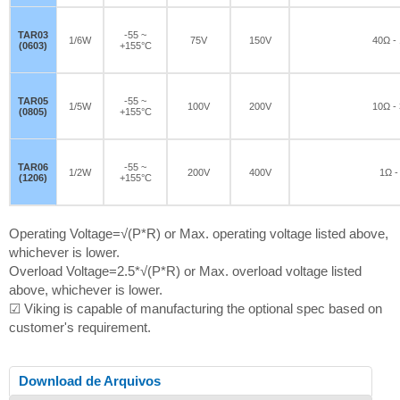
TAR03
-55 ~
1/6W
75V
150V
40Ω -
(0603)
+155°C
TAR05
-55 ~
1/5W
100V
200V
10Ω -
(0805)
+155°C
TAR06
-55 ~
1/2W
200V
400V
1Ω -
(1206)
+155°C
Operating Voltage=√(P*R) or Max. operating voltage listed above,
whichever is lower.
Overload Voltage=2.5*√(P*R) or Max. overload voltage listed
above, whichever is lower.
☑ Viking is capable of manufacturing the optional spec based on
customer's requirement.
Download de Arquivos