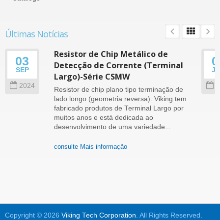
Últimas Notícias
Resistor de Chip Metálico de
03
0
Detecção de Corrente (Terminal
SEP
J
Largo)-Série CSMW
2024
2
Resistor de chip plano tipo terminação de
lado longo (geometria reversa). Viking tem
fabricado produtos de Terminal Largo por
muitos anos e está dedicada ao
desenvolvimento de uma variedade...
consulte Mais informação
Copyright © 2026
Viking Tech Corporation
. All Rights Reserved.