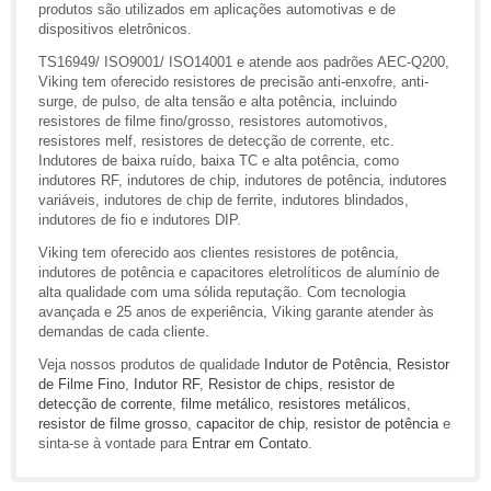
produtos são utilizados em aplicações automotivas e de
dispositivos eletrônicos.
TS16949/ ISO9001/ ISO14001 e atende aos padrões AEC-Q200,
Viking tem oferecido resistores de precisão anti-enxofre, anti-
surge, de pulso, de alta tensão e alta potência, incluindo
resistores de filme fino/grosso, resistores automotivos,
resistores melf, resistores de detecção de corrente, etc.
Indutores de baixa ruído, baixa TC e alta potência, como
indutores RF, indutores de chip, indutores de potência, indutores
variáveis, indutores de chip de ferrite, indutores blindados,
indutores de fio e indutores DIP.
Viking tem oferecido aos clientes resistores de potência,
indutores de potência e capacitores eletrolíticos de alumínio de
alta qualidade com uma sólida reputação. Com tecnologia
avançada e 25 anos de experiência, Viking garante atender às
demandas de cada cliente.
Veja nossos produtos de qualidade
Indutor de Potência
,
Resistor
de Filme Fino
,
Indutor RF
,
Resistor de chips
,
resistor de
detecção de corrente
,
filme metálico
,
resistores metálicos
,
resistor de filme grosso
,
capacitor de chip
,
resistor de potência
e
sinta-se à vontade para
Entrar em Contato
.