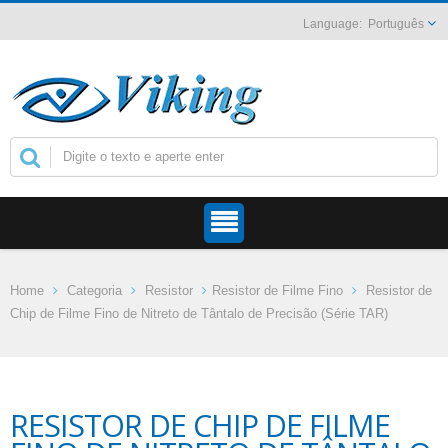
Português
Home
Categoria
Resistor
Resistor de Filme Fino
Resistor de
Chip de Filme Fino de Nitreto de Tântalo de Precisão (Série TAR)
RESISTOR DE CHIP DE FILME