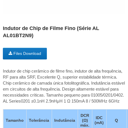
Indutor de Chip de Filme Fino (Série AL
AL01BT2N9)
Files Download
Indutor de chip cerâmico de filme fino, indutor de alta frequência,
RF para alta SRF, Excelente Q, superior estabilidade térmica.
Chip cerâmico de camada única fotolitográfica. Indutância estável
em circuitos de alta frequência. Design altamente estável para
necessidades críticas. Tamanho pequeno para 01005/0201/0402.
AL Series0201 ±0.1nH 2.9nHμH 1 Ω 150mA 8 / 500MHz 6GHz
DCR
IDC
Tamanho
Tolerância
Indutância
(Ω)
Q
(mA)
máx.