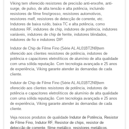
Viking tem oferecido resistores de precisão anti-enxofre, anti-
surge, de pulso, de alta tensão e alta potência, incluindo
resistores de filme fino/grosso, resistores automotivos,
resistores melf, resistores de detecção de corrente, etc.
Indutores de baixa ruído, baixa TC e alta potência, como
indutores RF, indutores de chip, indutores de potência, indutores
variáveis, indutores de chip de ferrite, indutores blindados,
indutores de fio e indutores DIP.
Indutor de Chip de Filme Fino (Série AL AL01BT2N9)tem
oferecido aos clientes resistores de potência, indutores de
potência e capacitores eletrolíticos de alumínio de alta qualidade
com uma sólida reputação. Com tecnologia avançada e 25 anos
de experiência, Viking garante atender às demandas de cada
cliente.
Indutor de Chip de Filme Fino (Série AL AL01BT2N9)tem
oferecido aos clientes resistores de potência, indutores de
potência e capacitores eletrolíticos de alumínio de alta qualidade
com uma sólida reputação. Com tecnologia avançada e 25 anos
de experiência, Viking garante atender às demandas de cada
cliente.
Veja nossos produtos de qualidade
Indutor de Potência
,
Resistor
de Filme Fino
,
Indutor RF
,
Resistor de chips
,
resistor de
detecção de corrente
,
filme metálico
,
resistores metálicos
,