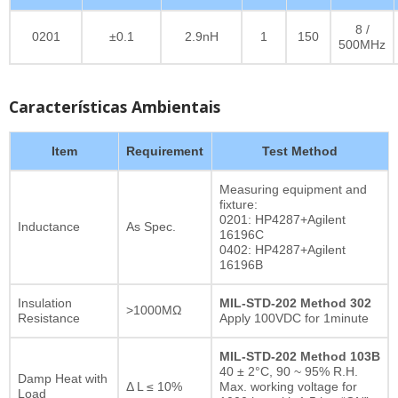
8 /
0201
±0.1
2.9nH
1
150
500MHz
Características Ambientais
Item
Requirement
Test Method
Measuring equipment and
fixture:
0201: HP4287+Agilent
Inductance
As Spec.
16196C
0402: HP4287+Agilent
16196B
Insulation
MIL-STD-202 Method 302
>1000MΩ
Resistance
Apply 100VDC for 1minute
MIL-STD-202 Method 103B
40 ± 2°C, 90 ~ 95% R.H.
Damp Heat with
Δ L ≤ 10%
Max. working voltage for
Load