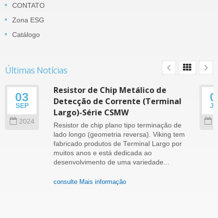
CONTATO
Zona ESG
Catálogo
Últimas Notícias
Resistor de Chip Metálico de
03
0
Detecção de Corrente (Terminal
SEP
J
Largo)-Série CSMW
2024
2
Resistor de chip plano tipo terminação de
lado longo (geometria reversa). Viking tem
fabricado produtos de Terminal Largo por
muitos anos e está dedicada ao
desenvolvimento de uma variedade...
consulte Mais informação