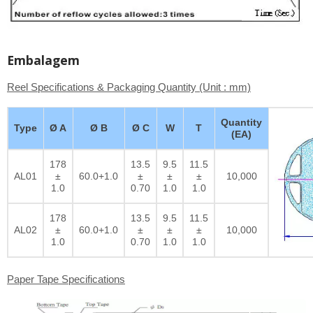
Embalagem
Reel Specifications & Packaging Quantity (Unit : mm)
Quantity
Type
Ø A
Ø B
Ø C
W
T
(EA)
178
13.5
9.5
11.5
AL01
±
60.0+1.0
±
±
±
10,000
1.0
0.70
1.0
1.0
178
13.5
9.5
11.5
AL02
±
60.0+1.0
±
±
±
10,000
1.0
0.70
1.0
1.0
Paper Tape Specifications