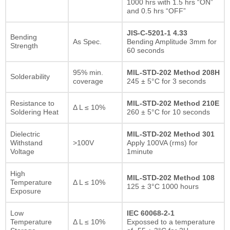
1000 hrs with 1.5 hrs “ON”
and 0.5 hrs “OFF”
JIS-C-5201-1 4.33
Bending
As Spec.
Bending Amplitude 3mm for
Strength
60 seconds
95% min.
MIL-STD-202 Method 208H
Solderability
coverage
245 ± 5°C for 3 seconds
Resistance to
MIL-STD-202 Method 210E
Δ L ≤ 10%
Soldering Heat
260 ± 5°C for 10 seconds
Dielectric
MIL-STD-202 Method 301
Withstand
>100V
Apply 100VA (rms) for
Voltage
1minute
High
MIL-STD-202 Method 108
Temperature
Δ L ≤ 10%
125 ± 3°C 1000 hours
Exposure
Low
IEC 60068-2-1
Temperature
Δ L ≤ 10%
Expossed to a temperature