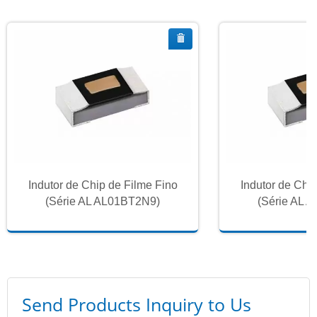
Indutor de Chip de Filme Fino
Indutor de Chi
(Série AL AL01BT2N9)
(Série AL 