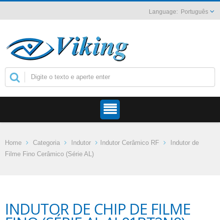
Português
Home
Categoria
Indutor
Indutor Cerâmico RF
Indutor de
Filme Fino Cerâmico (Série AL)
INDUTOR DE CHIP DE FILME