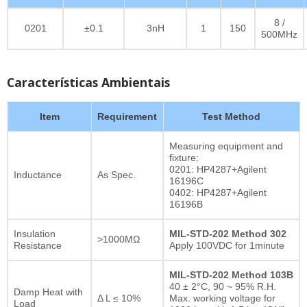
8 /
0201
±0.1
3nH
1
150
500MHz
Características Ambientais
Item
Requirement
Test Method
Measuring equipment and
fixture:
0201: HP4287+Agilent
Inductance
As Spec.
16196C
0402: HP4287+Agilent
16196B
Insulation
MIL-STD-202 Method 302
>1000MΩ
Resistance
Apply 100VDC for 1minute
MIL-STD-202 Method 103B
40 ± 2°C, 90 ~ 95% R.H.
Damp Heat with
Δ L ≤ 10%
Max. working voltage for
Load