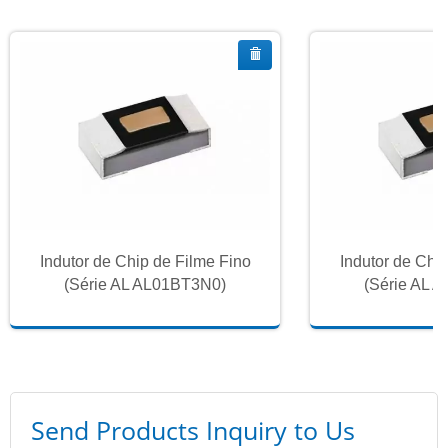
Indutor de Chip de Filme Fino
Indutor de Chi
(Série AL AL01BT3N0)
(Série AL 