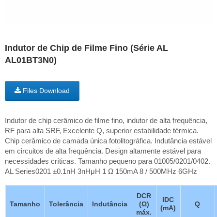
Indutor de Chip de Filme Fino (Série AL
AL01BT3N0)
Files Download
Indutor de chip cerâmico de filme fino, indutor de alta frequência,
RF para alta SRF, Excelente Q, superior estabilidade térmica.
Chip cerâmico de camada única fotolitográfica. Indutância estável
em circuitos de alta frequência. Design altamente estável para
necessidades críticas. Tamanho pequeno para 01005/0201/0402.
AL Series0201 ±0.1nH 3nHμH 1 Ω 150mA 8 / 500MHz 6GHz
DCR
IDC
Tamanho
Tolerância
Indutância
(Ω)
Q
(mA)
máx.