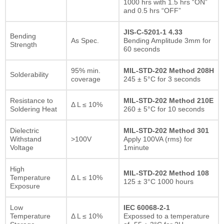
1000 hrs with 1.5 hrs “ON”
and 0.5 hrs “OFF”
JIS-C-5201-1 4.33
Bending
As Spec.
Bending Amplitude 3mm for
Strength
60 seconds
95% min.
MIL-STD-202 Method 208H
Solderability
coverage
245 ± 5°C for 3 seconds
Resistance to
MIL-STD-202 Method 210E
Δ L ≤ 10%
Soldering Heat
260 ± 5°C for 10 seconds
Dielectric
MIL-STD-202 Method 301
Withstand
>100V
Apply 100VA (rms) for
Voltage
1minute
High
MIL-STD-202 Method 108
Temperature
Δ L ≤ 10%
125 ± 3°C 1000 hours
Exposure
Low
IEC 60068-2-1
Temperature
Δ L ≤ 10%
Expossed to a temperature