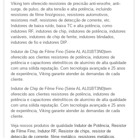
Viking tem oferecido resistores de precisão anti-enxofre, anti-
surge, de pulso, de alta tensão e alta potência, incluindo
resistores de filme fino/grosso, resistores automotivos,
resistores melf, resistores de detecção de corrente, etc.
Indutores de baixa ruído, baixa TC e alta potência, como
indutores RF, indutores de chip, indutores de potência, indutores
variáveis, indutores de chip de ferrite, indutores blindados,
indutores de fio e indutores DIP.
Indutor de Chip de Filme Fino (Série AL AL01BT3N0)tem
oferecido aos clientes resistores de potência, indutores de
potência e capacitores eletrolíticos de alumínio de alta qualidade
com uma sólida reputação. Com tecnologia avançada e 25 anos
de experiência, Viking garante atender às demandas de cada
cliente.
Indutor de Chip de Filme Fino (Série AL AL01BT3N0)tem
oferecido aos clientes resistores de potência, indutores de
potência e capacitores eletrolíticos de alumínio de alta qualidade
com uma sólida reputação. Com tecnologia avançada e 25 anos
de experiência, Viking garante atender às demandas de cada
cliente.
Veja nossos produtos de qualidade
Indutor de Potência
,
Resistor
de Filme Fino
,
Indutor RF
,
Resistor de chips
,
resistor de
detecção de corrente
,
filme metálico
,
resistores metálicos
,