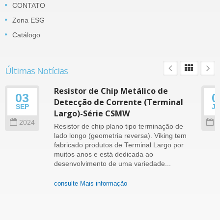
CONTATO
Zona ESG
Catálogo
Últimas Notícias
Resistor de Chip Metálico de
03
0
Detecção de Corrente (Terminal
SEP
J
Largo)-Série CSMW
2024
2
Resistor de chip plano tipo terminação de
lado longo (geometria reversa). Viking tem
fabricado produtos de Terminal Largo por
muitos anos e está dedicada ao
desenvolvimento de uma variedade...
consulte Mais informação