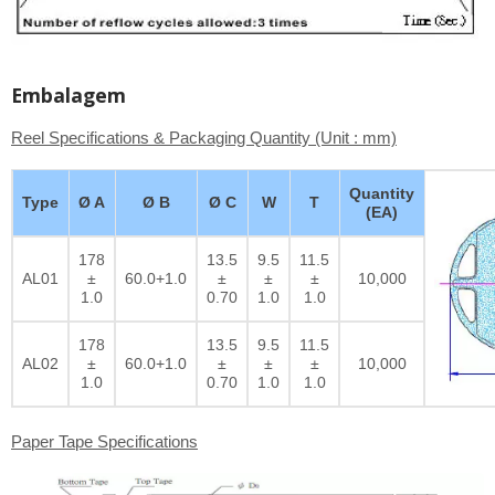
Embalagem
Reel Specifications & Packaging Quantity (Unit : mm)
Quantity
Type
Ø A
Ø B
Ø C
W
T
(EA)
178
13.5
9.5
11.5
AL01
±
60.0+1.0
±
±
±
10,000
1.0
0.70
1.0
1.0
178
13.5
9.5
11.5
AL02
±
60.0+1.0
±
±
±
10,000
1.0
0.70
1.0
1.0
Paper Tape Specifications