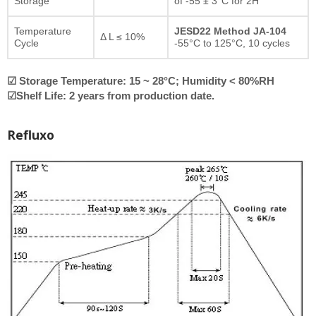
Storage
of -55 ± 3°C for 2H
Temperature
JESD22 Method JA-104
Δ L ≤ 10%
Cycle
-55°C to 125°C, 10 cycles
☑ Storage Temperature: 15 ~ 28°C; Humidity < 80%RH
☑Shelf Life: 2 years from production date.
Refluxo