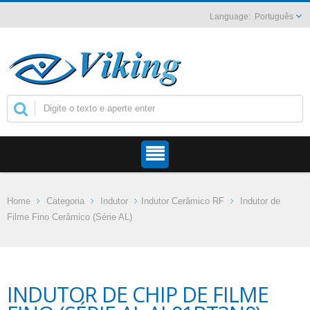
Português
Home
Categoria
Indutor
Indutor Cerâmico RF
Indutor de
Filme Fino Cerâmico (Série AL)
INDUTOR DE CHIP DE FILME