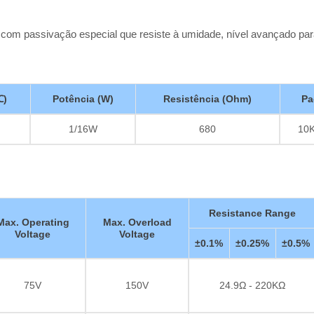
iso com passivação especial que resiste à umidade, nível avançado pa
℃)
Potência (W)
Resistência (Ohm)
Pa
1/16W
680
10K
Resistance Range
Max. Operating
Max. Overload
Voltage
Voltage
±0.1%
±0.25%
±0.5%
75V
150V
24.9Ω - 220KΩ