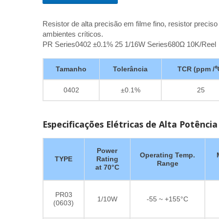
Resistor de alta precisão em filme fino, resistor prec
ambientes críticos.
PR Series0402 ±0.1% 25 1/16W Series680Ω 10K/Reel
Tamanho
Tolerância
TCR (ppm /
0402
±0.1%
25
Especificações Elétricas de Alta Potência
Power
Operating Temp.
TYPE
Rating
Range
at 70°C
PR03
1/10W
-55 ~ +155°C
(0603)