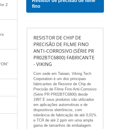
Resistor de precisão de filme
Indu
for 2
fino
rs
RESISTOR DE CHIP DE
PRECISÃO DE FILME FINO
ANTI-CORROSIVO (SÉRIE PR
PR02BTC6800) FABRICANTE
- VIKING
 “ON”
Com sede em Taiwan, Viking Tech
Corporation é um dos principais
fabricantes de Resistor de Chip de
Precisão de Filme Fino Anti-Corrosivo
(Série PR PR02BTC6800) desde
1997.E seus produtos são utilizados
em aplicações automotivas e de
dispositivos eletrônicos, com
tolerância de fabricação de até 0,01%
e TCR de até 2 ppm em uma ampla
gama de tamanhos de embalagem.