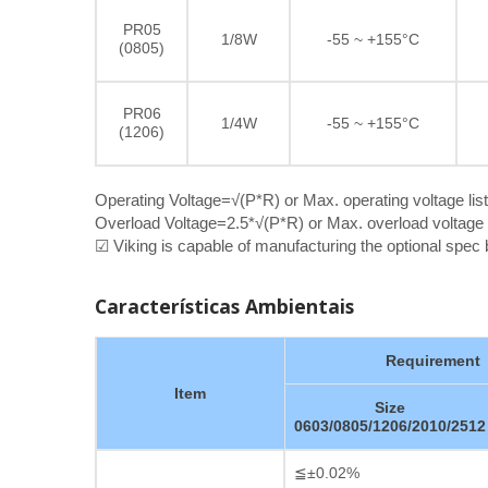
PR05
1/8W
-55 ~ +155°C
(0805)
PR06
1/4W
-55 ~ +155°C
(1206)
Operating Voltage=√(P*R) or Max. operating voltage lis
Overload Voltage=2.5*√(P*R) or Max. overload voltage l
☑ Viking is capable of manufacturing the optional spe
Características Ambientais
Requirement
Item
Size
0603/0805/1206/2010/2512
≦±0.02%