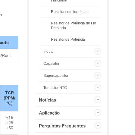
Funcional
Resistor com terminais
ra
Resistor de Potência de Fio
Enrolado
Resistor de Potência
cote
Indutor
/Reel
Capacitor
Supercapacitor
Termistor NTC
TCR
(PPM/
Notícias
°C)
Aplicação
±15
±25
Perguntas Frequentes
±50