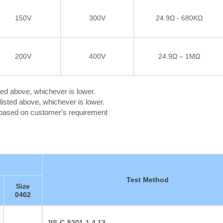
150V
300V
24.9Ω - 680KΩ
200V
400V
24.9Ω – 1MΩ
ted above, whichever is lower.
isted above, whichever is lower.
c based on customer's requirement
Test Method
Size
0402
JIS-C-5201-1 4.13