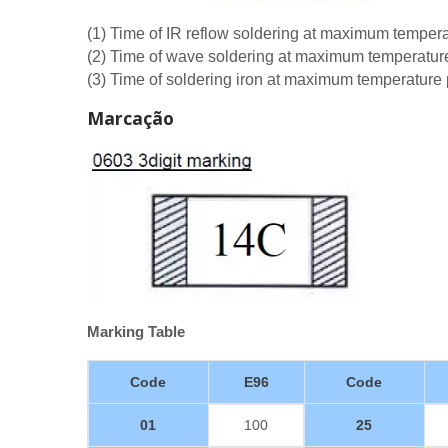
(1) Time of IR reflow soldering at maximum tempe
(2) Time of wave soldering at maximum temperatu
(3) Time of soldering iron at maximum temperatur
Marcação
Marking Table
Code
E96
Code
01
100
25