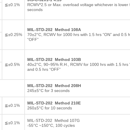
Resistor de filme grosso
≦±0.1%
RCWV*2.5 or Max. overload voltage whichever is lower 
seconds
MIL-STD-202 Method 108A
≦±0.25%
70±2°C, RCWV for 1000 hrs with 1.5 hrs “ON” and 0.5 h
“OFF”
MIL-STD-202 Method 103B
≦±0.5%
40±2°C, 90~95% R.H., RCWV for 1000 hrs with 1.5 hrs
and 0.5 hrs “OFF”
MIL-STD-202 Method 208H
245±5°C for 3 seconds
MIL-STD-202 Method 210E
≦±0.1%
260±5°C for 10 seconds
MIL-STD-202 Method 107G
≦±0.1%
-55°C ~150°C, 100 cycles