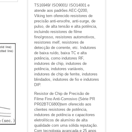
TS16949/ ISO9001/ ISO14001 e
atende aos padrões AEC-Q200,
Viking tem oferecido resistores de
precisão anti-enxofre, anti-surge, de
pulso, de alta tensão e alta potência,
incluindo resistores de filme
fino/grosso, resistores automotivos,
resistores melf, resistores de
detecção de corrente, etc. Indutores
de baixa ruído, baixa TC e alta
potência, como indutores RF,
indutores de chip, indutores de
potência, indutores variáveis,
indutores de chip de ferrite, indutores
blindados, indutores de fio e indutores
DIP.
Resistor de Chip de Precisão de
Filme Fino Anti-Corrosivo (Série PR
PR02BTC6800)tem oferecido aos
clientes resistores de potência,
indutores de potência e capacitores
eletrolíticos de alumínio de alta
qualidade com uma sólida reputação.
Com tecnologia avançada e 25 anos