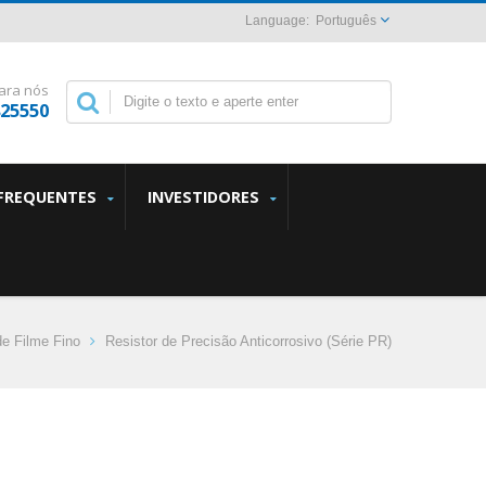
Português
ara nós
825550
FREQUENTES
INVESTIDORES
de Filme Fino
Resistor de Precisão Anticorrosivo (Série PR)