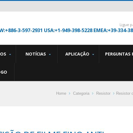
Ligue p
W:+886-3-597-2931 USA:+1-949-398-5228 EMEA:+39-334-3
TOS
NOTÍCIAS
APLICAÇÃO
PERGUNTAS 
OGO
Home
Categoria
Resistor
Resistor 