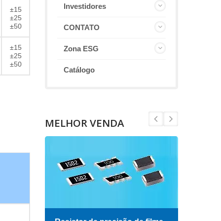
Investidores
±15
±25
±50
CONTATO
±15
Zona ESG
±25
±50
Catálogo
MELHOR VENDA