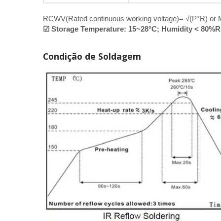
RCWV(Rated continuous working voltage)= √(P*R) or M
☑ Storage Temperature: 15~28°C; Humidity < 80%
Condição de Soldagem