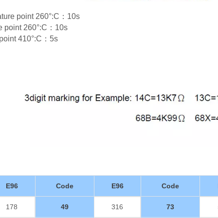
rature point 260°:C：10s
re point 260°:C：10s
e point 410°:C：5s
E96
Code
E96
Code
178
49
316
73