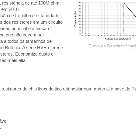
 resistência de até 100M ohm,
 em 2010.
são de trabalho e estabilidade
s dos resistores em um circuito
tensão nominal e a tensão
tor, que não devem ser
ica a todos os tamanhos de
Curva de Desclassificaç
 de Rutênio. A série HVR oferece
istores. Economize custo e
são mais alta.
resistores de chip fixos do tipo retangular com material à base de Ru
ável.
Resistor de filme grosso
s.