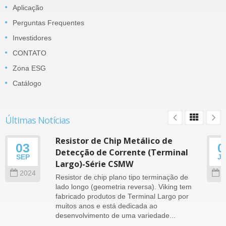
Aplicação
Perguntas Frequentes
Investidores
CONTATO
Zona ESG
Catálogo
Últimas Notícias
Resistor de Chip Metálico de
03
0
Detecção de Corrente (Terminal
SEP
J
Largo)-Série CSMW
2024
2
Resistor de chip plano tipo terminação de
lado longo (geometria reversa). Viking tem
fabricado produtos de Terminal Largo por
muitos anos e está dedicada ao
desenvolvimento de uma variedade...