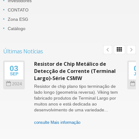
Investidores
CONTATO
Zona ESG
Catálogo
Últimas Notícias
Resistor de Chip Metálico de
03
0
Detecção de Corrente (Terminal
SEP
J
Largo)-Série CSMW
2024
2
Resistor de chip plano tipo terminação de
lado longo (geometria reversa). Viking tem
fabricado produtos de Terminal Largo por
muitos anos e está dedicada ao
desenvolvimento de uma variedade...
consulte Mais informação