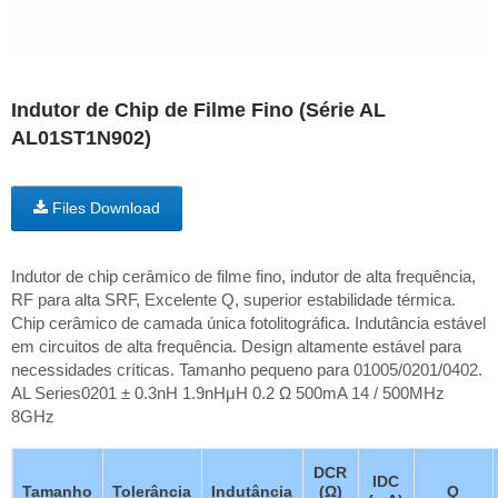
Indutor de Chip de Filme Fino (Série AL
AL01ST1N902)
Files Download
Indutor de chip cerâmico de filme fino, indutor de alta frequência,
RF para alta SRF, Excelente Q, superior estabilidade térmica.
Chip cerâmico de camada única fotolitográfica. Indutância estável
em circuitos de alta frequência. Design altamente estável para
necessidades críticas. Tamanho pequeno para 01005/0201/0402.
AL Series0201 ± 0.3nH 1.9nHμH 0.2 Ω 500mA 14 / 500MHz
8GHz
DCR
IDC
Tamanho
Tolerância
Indutância
(Ω)
Q