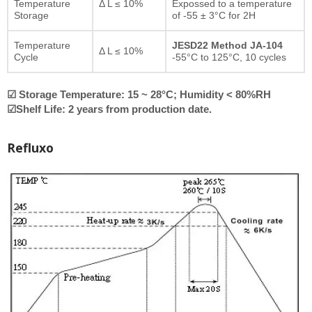
Temperature
Δ L ≤ 10%
Expossed to a temperature
Storage
of -55 ± 3°C for 2H
Temperature
JESD22 Method JA-104
Δ L ≤ 10%
Cycle
-55°C to 125°C, 10 cycles
☑ Storage Temperature: 15 ~ 28°C; Humidity < 80%RH
☑Shelf Life: 2 years from production date.
Refluxo