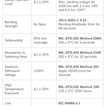
Δ L ≤ 10%
Max. working voltage for
Load
1000 hrs with 1.5 hrs “ON”
and 0.5 hrs “OFF”
JIS-C-5201-1 4.33
Bending
As Spec.
Bending Amplitude 3mm for
Strength
60 seconds
95% min.
MIL-STD-202 Method 208H
Solderability
coverage
245 ± 5°C for 3 seconds
Resistance to
MIL-STD-202 Method 210E
Δ L ≤ 10%
Soldering Heat
260 ± 5°C for 10 seconds
Dielectric
MIL-STD-202 Method 301
Withstand
>100V
Apply 100VA (rms) for
Voltage
1minute
High
MIL-STD-202 Method 108
Temperature
Δ L ≤ 10%
125 ± 3°C 1000 hours
Exposure
Low
IEC 60068-2-1