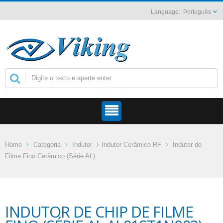
Português
Home
Categoria
Indutor
Indutor Cerâmico RF
Indutor de
Filme Fino Cerâmico (Série AL)
INDUTOR DE CHIP DE FILME