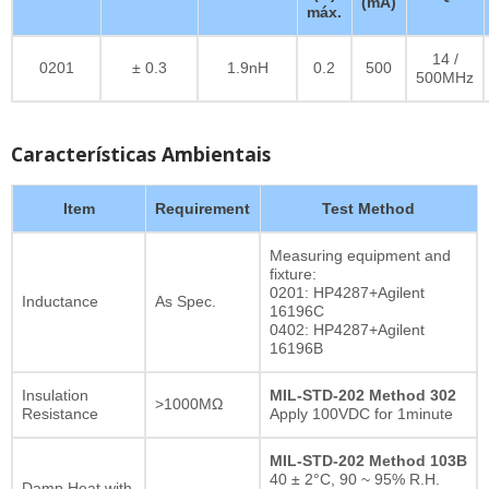
(mA)
máx.
14 /
0201
± 0.3
1.9nH
0.2
500
500MHz
Características Ambientais
Item
Requirement
Test Method
Measuring equipment and
fixture:
0201: HP4287+Agilent
Inductance
As Spec.
16196C
0402: HP4287+Agilent
16196B
Insulation
MIL-STD-202 Method 302
>1000MΩ
Resistance
Apply 100VDC for 1minute
MIL-STD-202 Method 103B
40 ± 2°C, 90 ~ 95% R.H.
Damp Heat with