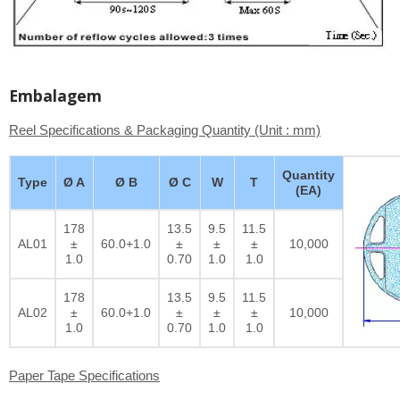
Embalagem
Reel Specifications & Packaging Quantity (Unit : mm)
Quantity
Type
Ø A
Ø B
Ø C
W
T
(EA)
178
13.5
9.5
11.5
AL01
±
60.0+1.0
±
±
±
10,000
1.0
0.70
1.0
1.0
178
13.5
9.5
11.5
AL02
±
60.0+1.0
±
±
±
10,000
1.0
0.70
1.0
1.0
Paper Tape Specifications