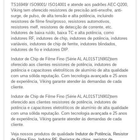
TS16949/ ISO9001/ ISO14001 e atende aos padrões AEC-Q200,
Viking tem oferecido resistores de precisão anti-enxofre, anti-
surge, de pulso, de alta tensão e alta potência, incluindo
resistores de filme fino/grosso, resistores automotivos,
resistores melf, resistores de detecção de corrente, etc.
Indutores de baixa ruído, baixa TC e alta potência, como
indutores RF, indutores de chip, indutores de potência, indutores
variáveis, indutores de chip de ferrite, indutores blindados,
indutores de fio e indutores DIP.
Indutor de Chip de Filme Fino (Série AL AL01ST1N902)tem
oferecido aos clientes resistores de potência, indutores de
potência e capacitores eletrolíticos de alumínio de alta qualidade
com uma sólida reputação. Com tecnologia avançada e 25 anos
de experiência, Viking garante atender às demandas de cada
cliente.
Indutor de Chip de Filme Fino (Série AL AL01ST1N902)tem
oferecido aos clientes resistores de potência, indutores de
potência e capacitores eletrolíticos de alumínio de alta qualidade
com uma sólida reputação. Com tecnologia avançada e 25 anos
de experiência, Viking garante atender às demandas de cada
cliente.
Veja nossos produtos de qualidade
Indutor de Potência
,
Resistor
de Filme Fino
,
Indutor RF
,
Resistor de chips
,
resistor de