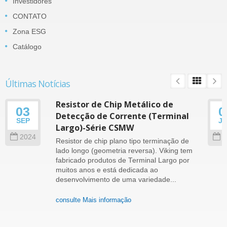
Investidores
CONTATO
Zona ESG
Catálogo
Últimas Notícias
Resistor de Chip Metálico de
03
0
Detecção de Corrente (Terminal
SEP
J
Largo)-Série CSMW
2024
2
Resistor de chip plano tipo terminação de
lado longo (geometria reversa). Viking tem
fabricado produtos de Terminal Largo por
muitos anos e está dedicada ao
desenvolvimento de uma variedade...
consulte Mais informação