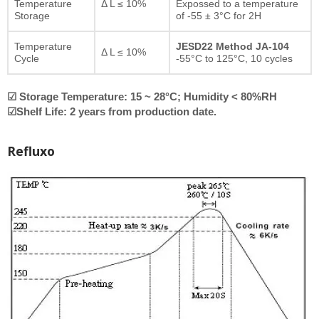
Temperature
Δ L ≤ 10%
Expossed to a temperature
Storage
of -55 ± 3°C for 2H
Temperature
JESD22 Method JA-104
Δ L ≤ 10%
Cycle
-55°C to 125°C, 10 cycles
☑ Storage Temperature: 15 ~ 28°C; Humidity < 80%RH
☑Shelf Life: 2 years from production date.
Refluxo