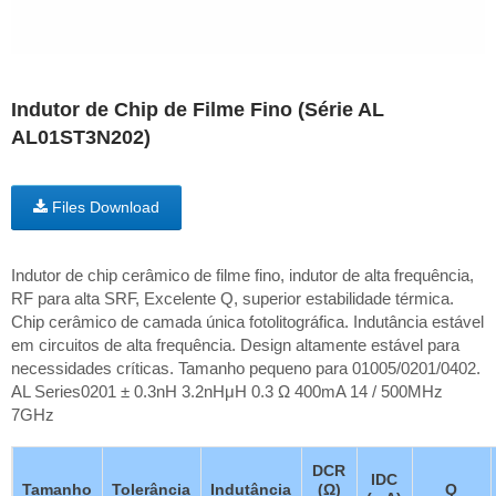
Indutor de Chip de Filme Fino (Série AL
AL01ST3N202)
Files Download
Indutor de chip cerâmico de filme fino, indutor de alta frequência,
RF para alta SRF, Excelente Q, superior estabilidade térmica.
Chip cerâmico de camada única fotolitográfica. Indutância estável
em circuitos de alta frequência. Design altamente estável para
necessidades críticas. Tamanho pequeno para 01005/0201/0402.
AL Series0201 ± 0.3nH 3.2nHμH 0.3 Ω 400mA 14 / 500MHz
7GHz
DCR
IDC
Tamanho
Tolerância
Indutância
(Ω)
Q