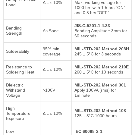
Δ L ≤ 10%
Max. working voltage for
Load
1000 hrs with 1.5 hrs “ON”
and 0.5 hrs “OFF”
JIS-C-5201-1 4.33
Bending
As Spec.
Bending Amplitude 3mm for
Strength
60 seconds
95% min.
MIL-STD-202 Method 208H
Solderability
coverage
245 ± 5°C for 3 seconds
Resistance to
MIL-STD-202 Method 210E
Δ L ≤ 10%
Soldering Heat
260 ± 5°C for 10 seconds
Dielectric
MIL-STD-202 Method 301
Withstand
>100V
Apply 100VA (rms) for
Voltage
1minute
High
MIL-STD-202 Method 108
Temperature
Δ L ≤ 10%
125 ± 3°C 1000 hours
Exposure
Low
IEC 60068-2-1