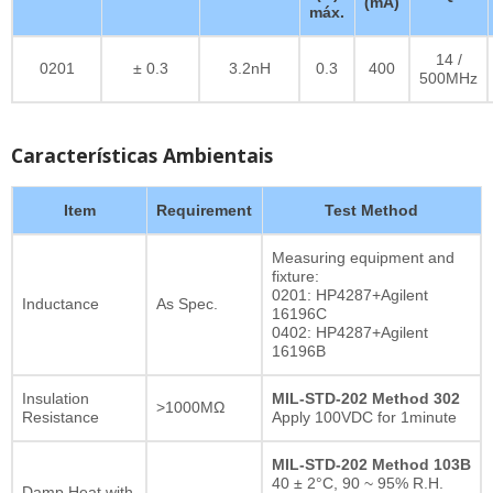
(mA)
máx.
14 /
0201
± 0.3
3.2nH
0.3
400
500MHz
Características Ambientais
Item
Requirement
Test Method
Measuring equipment and
fixture:
0201: HP4287+Agilent
Inductance
As Spec.
16196C
0402: HP4287+Agilent
16196B
Insulation
MIL-STD-202 Method 302
>1000MΩ
Resistance
Apply 100VDC for 1minute
MIL-STD-202 Method 103B
40 ± 2°C, 90 ~ 95% R.H.
Damp Heat with