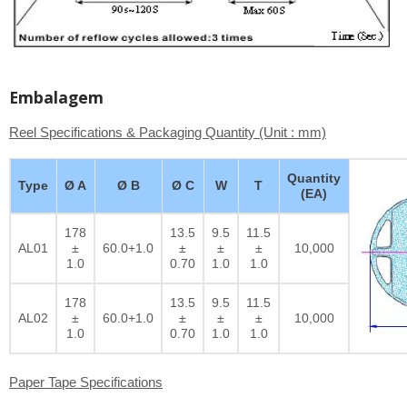
Embalagem
Reel Specifications & Packaging Quantity (Unit : mm)
Quantity
Type
Ø A
Ø B
Ø C
W
T
(EA)
178
13.5
9.5
11.5
AL01
±
60.0+1.0
±
±
±
10,000
1.0
0.70
1.0
1.0
178
13.5
9.5
11.5
AL02
±
60.0+1.0
±
±
±
10,000
1.0
0.70
1.0
1.0
Paper Tape Specifications