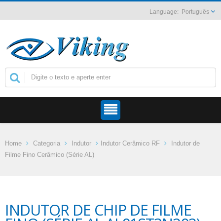
Português
Home
Categoria
Indutor
Indutor Cerâmico RF
Indutor de
Filme Fino Cerâmico (Série AL)
INDUTOR DE CHIP DE FILME