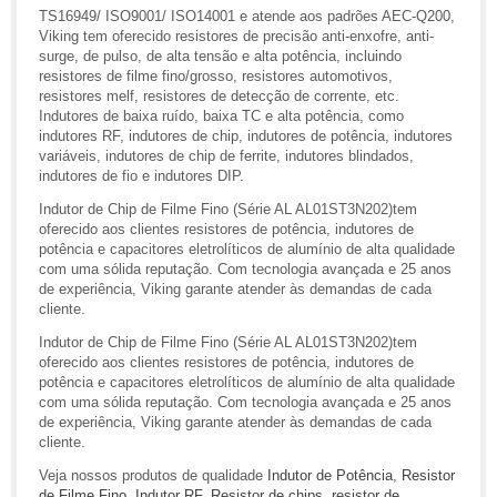
TS16949/ ISO9001/ ISO14001 e atende aos padrões AEC-Q200,
Viking tem oferecido resistores de precisão anti-enxofre, anti-
surge, de pulso, de alta tensão e alta potência, incluindo
resistores de filme fino/grosso, resistores automotivos,
resistores melf, resistores de detecção de corrente, etc.
Indutores de baixa ruído, baixa TC e alta potência, como
indutores RF, indutores de chip, indutores de potência, indutores
variáveis, indutores de chip de ferrite, indutores blindados,
indutores de fio e indutores DIP.
Indutor de Chip de Filme Fino (Série AL AL01ST3N202)tem
oferecido aos clientes resistores de potência, indutores de
potência e capacitores eletrolíticos de alumínio de alta qualidade
com uma sólida reputação. Com tecnologia avançada e 25 anos
de experiência, Viking garante atender às demandas de cada
cliente.
Indutor de Chip de Filme Fino (Série AL AL01ST3N202)tem
oferecido aos clientes resistores de potência, indutores de
potência e capacitores eletrolíticos de alumínio de alta qualidade
com uma sólida reputação. Com tecnologia avançada e 25 anos
de experiência, Viking garante atender às demandas de cada
cliente.
Veja nossos produtos de qualidade
Indutor de Potência
,
Resistor
de Filme Fino
,
Indutor RF
,
Resistor de chips
,
resistor de