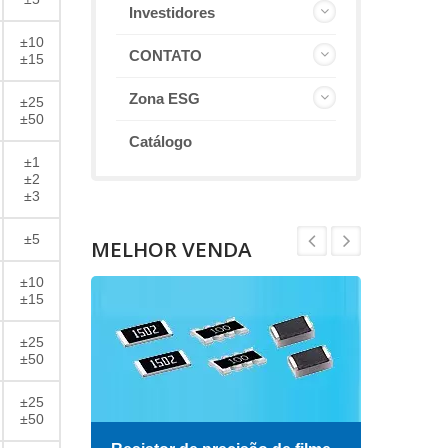
Investidores
±10
CONTATO
±15
Zona ESG
±25
±50
Catálogo
±1
±2
±3
±5
MELHOR VENDA
±10
±15
±25
±50
±25
±50