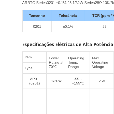
ARBTC Series0201 ±0.1% 25 1/32W Series28Ω 10K/R
Tamanho
Tolerância
TCR (ppm /
0201
±0.1%
25
Especificações Elétricas de Alta Potência
Item
Power
Operating
Max.
Rating at
Temp.
Operating
70℃
Range
Voltage
Type
AR01
-55 ~
1/20W
25V
(0201)
+155℃