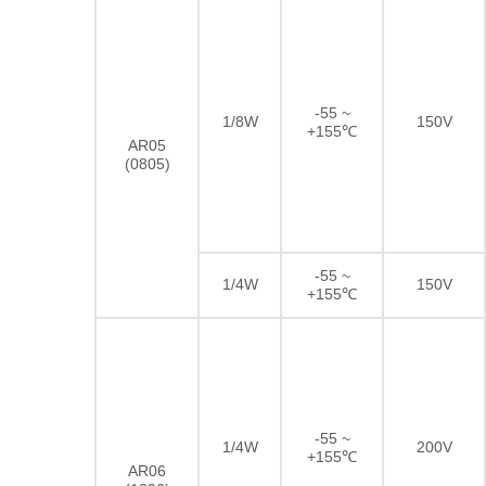
-55 ~
1/8W
150V
+155℃
AR05
(0805)
-55 ~
1/4W
150V
+155℃
-55 ~
1/4W
200V
+155℃
AR06