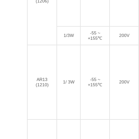
(1206)
-55 ~
1/3W
200V
+155℃
AR13
-55 ~
1/ 3W
200V
(1210)
+155℃