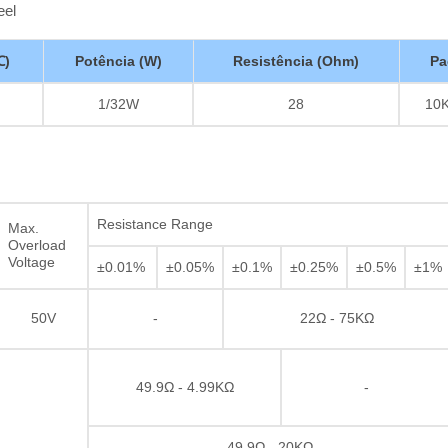
eel
℃)
Potência (W)
Resistência (Ohm)
Pa
1/32W
28
10K
Resistance Range
Max.
Overload
Voltage
±0.01%
±0.05%
±0.1%
±0.25%
±0.5%
±1%
50V
-
22Ω - 75KΩ
49.9Ω - 4.99KΩ
-
49.9Ω - 20KΩ