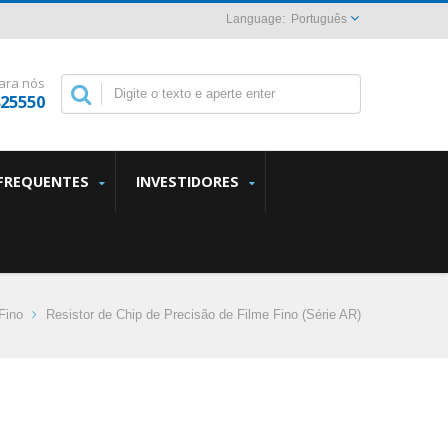
Português
ara nós
825550
FREQUENTES
INVESTIDORES
Fino
Resistor de Chip de Precisão de Filme Fino (Série AR)