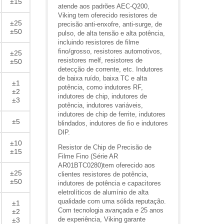
±15
atende aos padrões AEC-Q200,
Viking tem oferecido resistores de
±25
precisão anti-enxofre, anti-surge, de
±50
pulso, de alta tensão e alta potência,
incluindo resistores de filme
fino/grosso, resistores automotivos,
±25
resistores melf, resistores de
±50
detecção de corrente, etc. Indutores
de baixa ruído, baixa TC e alta
±1
potência, como indutores RF,
±2
indutores de chip, indutores de
±3
potência, indutores variáveis,
indutores de chip de ferrite, indutores
±5
blindados, indutores de fio e indutores
DIP.
±10
Resistor de Chip de Precisão de
±15
Filme Fino (Série AR
AR01BTC0280)tem oferecido aos
±25
clientes resistores de potência,
±50
indutores de potência e capacitores
eletrolíticos de alumínio de alta
qualidade com uma sólida reputação.
±1
Com tecnologia avançada e 25 anos
±2
de experiência, Viking garante
±3