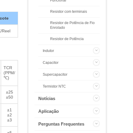
Funcional
Resistor com terminais
cote
Resistor de Potência de Fio
Enrolado
/Reel
Resistor de Potência
Indutor
Capacitor
TCR
(PPM/
Supercapacitor
℃)
Termistor NTC
±25
±50
Notícias
±1
Aplicação
±2
±3
Perguntas Frequentes
±5