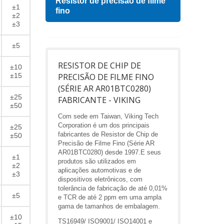
Resistor de precisão de filme
Indu
±1
fino
±2
±3
±5
RESISTOR DE CHIP DE
±10
±15
PRECISÃO DE FILME FINO
(SÉRIE AR AR01BTC0280)
±25
FABRICANTE - VIKING
±50
Com sede em Taiwan, Viking Tech
Corporation é um dos principais
±25
fabricantes de Resistor de Chip de
±50
Precisão de Filme Fino (Série AR
AR01BTC0280) desde 1997.E seus
±1
produtos são utilizados em
±2
aplicações automotivas e de
±3
dispositivos eletrônicos, com
tolerância de fabricação de até 0,01%
±5
e TCR de até 2 ppm em uma ampla
gama de tamanhos de embalagem.
±10
TS16949/ ISO9001/ ISO14001 e