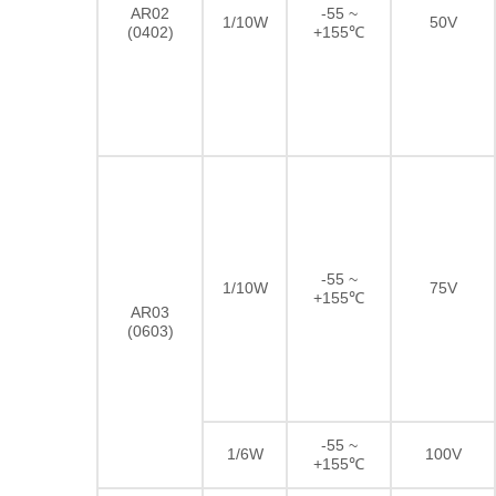
AR02
-55 ~
1/10W
50V
(0402)
+155℃
-55 ~
1/10W
75V
+155℃
AR03
(0603)
-55 ~
1/6W
100V
+155℃