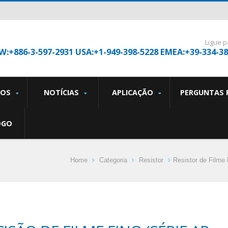
Ligue p
W:+886-3-597-2931 USA:+1-949-398-5228 EMEA:+39-334-3
TOS
NOTÍCIAS
APLICAÇÃO
PERGUNTAS 
OGO
Home
Categoria
Resistor
Resistor de Filme 