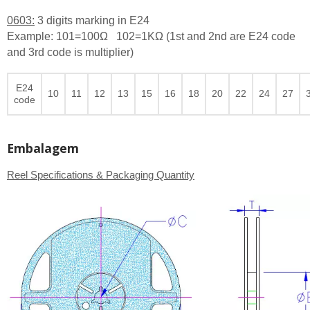
0603:
3 digits marking in E24
Example: 101=100Ω 102=1KΩ (1st and 2nd are E24 code
and 3rd code is multiplier)
E24
10
11
12
13
15
16
18
20
22
24
27
code
Embalagem
Reel Specifications & Packaging Quantity