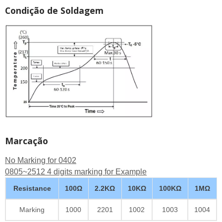
Condição de Soldagem
Marcação
No Marking for 0402
0805~2512 4 digits marking for Example
Resistance
100Ω
2.2KΩ
10KΩ
100KΩ
1MΩ
Marking
1000
2201
1002
1003
1004