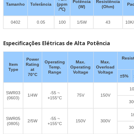
Potência
Resistência
Tamanho
Tolerância
(ppm
Pac
(W)
(Ohm)
/℃)
0402
0.05
100
1/5W
43
10K/
Especificações Elétricas de Alta Potência
Resis
Power
Operating
Max.
Max.
Item
Rating
Temp.
Operating
Overload
Type
at
Range
Voltage
Voltage
70°C
±5%
10
SWR03
-55 ~
1/4W
75V
150V
(0603)
+155°C
30
1
SWR05
-55 ~
2/5W
150V
300V
(0805)
+155°C
30