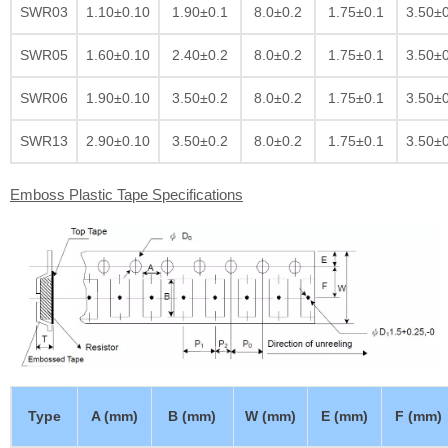
SWR03
1.10±0.10
1.90±0.1
8.0±0.2
1.75±0.1
3.50±
SWR05
1.60±0.10
2.40±0.2
8.0±0.2
1.75±0.1
3.50±
SWR06
1.90±0.10
3.50±0.2
8.0±0.2
1.75±0.1
3.50±
SWR13
2.90±0.10
3.50±0.2
8.0±0.2
1.75±0.1
3.50±
Emboss Plastic Tape Specifications
Type
A (mm)
B (mm)
W (mm)
E (mm)
F (mm)