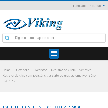
Português
Home
Categoria
Resistor
Resistor de Grau Automotivo
Resistor de chip com resistência a surto de grau automotivo (Série
SWR..A)