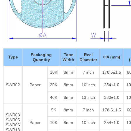
Packaging
Tape
Reel
Type
ΦA (mm)
Quantity
Width
Diameter
10K
8mm
7 inch
178.5±1.5
60
SWR02
Paper
20K
8mm
10 inch
254±1.0
10
40K
8mm
13 inch
330±1.0
10
5K
8mm
7 inch
178.5±1.5
60
SWR03
SWR05
Paper
10K
8mm
10 inch
254±1.0
10
SWR06
SWR13