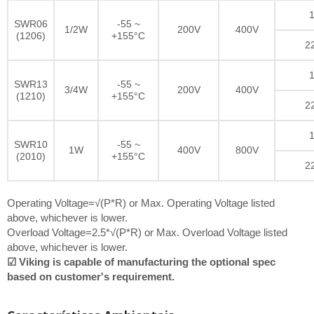
1
SWR06
-55 ~
1/2W
200V
400V
(1206)
+155°C
2
1
SWR13
-55 ~
3/4W
200V
400V
(1210)
+155°C
2
1
SWR10
-55 ~
1W
400V
800V
(2010)
+155°C
2
Operating Voltage=√(P*R) or Max. Operating Voltage listed
above, whichever is lower.
Overload Voltage=2.5*√(P*R) or Max. Overload Voltage listed
above, whichever is lower.
☑ Viking is capable of manufacturing the optional spec
based on customer's requirement.