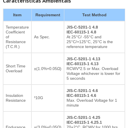
Características Ambientais
Item
Requirement
Test Method
Temperature
JIS-C-5201-1 4.8
Coefficient
IEC-60115-1 4.8
of
As Spec.
At 25°C/ -55°C and
Resistance
25°C/+125°C, 25°C is the
(T.C.R.)
reference temperature
JIS-C-5201-1 4.13
IEC-60115-1 4.13
Short Time
±(1.0%+0.05Ω)
RCWV*2.5 or Max. Overload
Overload
Voltage whichever is lower for
5 seconds
JIS-C-5201-1 4.6
Insulation
IEC-60115-1 4.6
³10G
Resistance
Max. Overload Voltage for 1
minute
JIS-C-5201-1 4.25
IEC-60115-1 4.25.1
Endurance
±(3.0%+0.05Ω)
70±2°C, RCWV for 1000 hrs