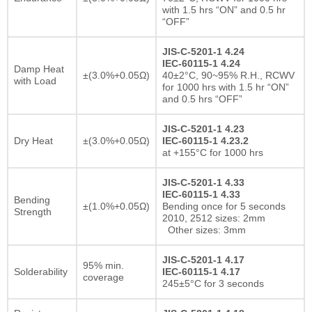
with 1.5 hrs “ON” and 0.5 hr
“OFF”
JIS-C-5201-1 4.24
IEC-60115-1 4.24
Damp Heat
±(3.0%+0.05Ω)
40±2°C, 90~95% R.H., RCWV
with Load
for 1000 hrs with 1.5 hr “ON”
and 0.5 hrs “OFF”
JIS-C-5201-1 4.23
Dry Heat
±(3.0%+0.05Ω)
IEC-60115-1 4.23.2
at +155°C for 1000 hrs
JIS-C-5201-1 4.33
IEC-60115-1 4.33
Bending
±(1.0%+0.05Ω)
Bending once for 5 seconds
Strength
2010, 2512 sizes: 2mm
Other sizes: 3mm
JIS-C-5201-1 4.17
95% min.
Solderability
IEC-60115-1 4.17
coverage
245±5°C for 3 seconds