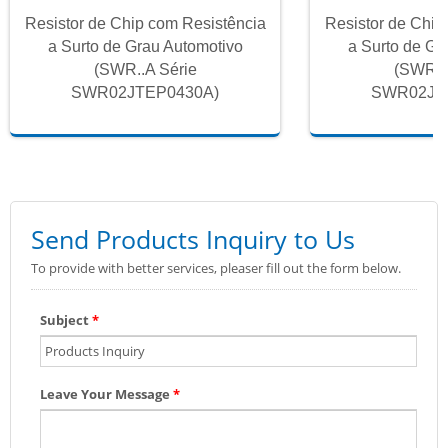
Resistor de Chip com Resistência
Resistor de Chip
a Surto de Grau Automotivo
a Surto de Gr
(SWR..A Série
(SWR..
SWR02JTEP0430A)
SWR02JT