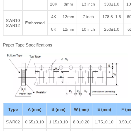
20K
8mm
13 inch
330±1.0
10
4K
12mm
7 inch
178.5±1.5
60
SWR10
Embossed
SWR12
8K
12mm
10 inch
250±1.0
6
Paper Tape Specifications
Type
A (mm)
B (mm)
W (mm)
E (mm)
F (m
SWR02
0.65±0.10
1.15±0.10
8.0±0.20
1.75±0.10
3.50±