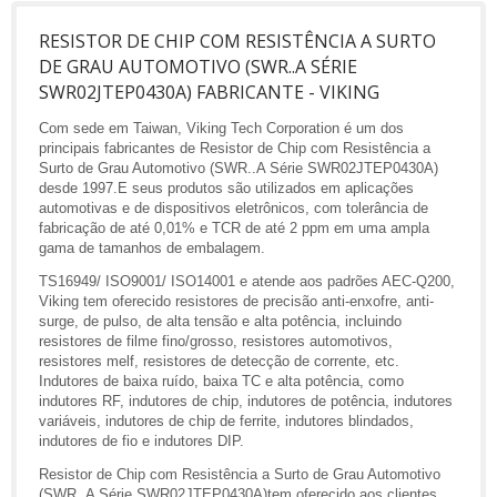
RESISTOR DE CHIP COM RESISTÊNCIA A SURTO
DE GRAU AUTOMOTIVO (SWR..A SÉRIE
SWR02JTEP0430A) FABRICANTE - VIKING
Com sede em Taiwan, Viking Tech Corporation é um dos
principais fabricantes de Resistor de Chip com Resistência a
Surto de Grau Automotivo (SWR..A Série SWR02JTEP0430A)
desde 1997.E seus produtos são utilizados em aplicações
automotivas e de dispositivos eletrônicos, com tolerância de
fabricação de até 0,01% e TCR de até 2 ppm em uma ampla
gama de tamanhos de embalagem.
TS16949/ ISO9001/ ISO14001 e atende aos padrões AEC-Q200,
Viking tem oferecido resistores de precisão anti-enxofre, anti-
surge, de pulso, de alta tensão e alta potência, incluindo
resistores de filme fino/grosso, resistores automotivos,
resistores melf, resistores de detecção de corrente, etc.
Indutores de baixa ruído, baixa TC e alta potência, como
indutores RF, indutores de chip, indutores de potência, indutores
variáveis, indutores de chip de ferrite, indutores blindados,
indutores de fio e indutores DIP.
Resistor de Chip com Resistência a Surto de Grau Automotivo
(SWR..A Série SWR02JTEP0430A)tem oferecido aos clientes