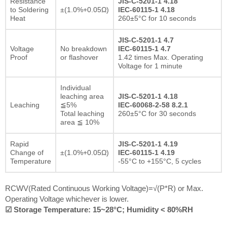
Resistance
JIS-C-5201-1 4.18
to Soldering
±(1.0%+0.05Ω)
IEC-60115-1 4.18
Heat
260±5°C for 10 seconds
JIS-C-5201-1 4.7
Voltage
No breakdown
IEC-60115-1 4.7
Proof
or flashover
1.42 times Max. Operating
Voltage for 1 minute
Individual
leaching area
JIS-C-5201-1 4.18
Leaching
≦5%
IEC-60068-2-58 8.2.1
Total leaching
260±5°C for 30 seconds
area ≦ 10%
Rapid
JIS-C-5201-1 4.19
Change of
±(1.0%+0.05Ω)
IEC-60115-1 4.19
Temperature
-55°C to +155°C, 5 cycles
RCWV(Rated Continuous Working Voltage)=√(P*R) or Max.
Operating Voltage whichever is lower.
☑ Storage Temperature: 15~28°C; Humidity < 80%RH