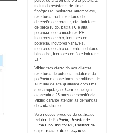
pulso, de alta tensão e alta potência,
incluindo resistores de filme
fino/grosso, resistores automotivos,
resistores melf, resistores de
detecção de corrente, etc. Indutores
de baixa ruído, baixa TC e alta
potência, como indutores RF,
indutores de chip, indutores de
potência, indutores variáveis,
indutores de chip de ferrite, indutores
blindados, indutores de fio e indutores
DIP.
Viking tem oferecido aos clientes
resistores de potência, indutores de
potência e capacitores eletrolíticos de
alumínio de alta qualidade com uma
sólida reputação. Com tecnologia
avançada e 25 anos de experiência,
Viking garante atender às demandas
de cada cliente.
Veja nossos produtos de qualidade
Indutor de Potência
,
Resistor de
Filme Fino
,
Indutor RF
,
Resistor de
chips
,
resistor de detecção de