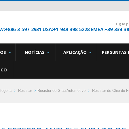
Ligue p
W:+886-3-597-2931 USA:+1-949-398-5228 EMEA:+39-334-3
TOS
NOTÍCIAS
APLICAÇÃO
PERGUNTAS 
OGO
tegoria
Resistor
Resistor de Grau Automotivo
Resistor de Chip de F