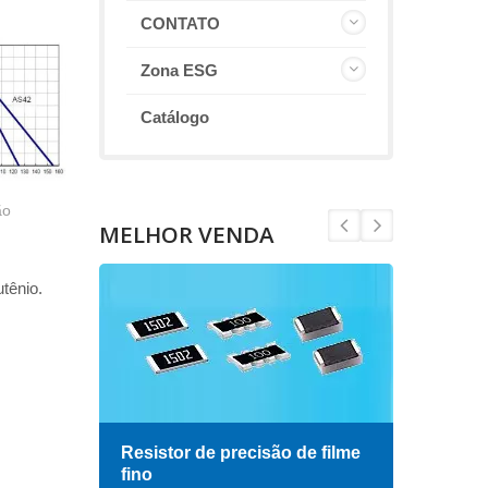
CONTATO
Zona ESG
Catálogo
ão
MELHOR VENDA
tênio.
Resistor de precisão de filme
Indu
fino