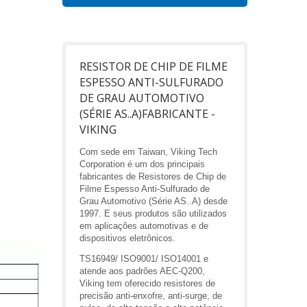
RESISTOR DE CHIP DE FILME
ESPESSO ANTI-SULFURADO
DE GRAU AUTOMOTIVO
(SÉRIE AS..A)FABRICANTE -
VIKING
Com sede em Taiwan, Viking Tech
Corporation é um dos principais
fabricantes de Resistores de Chip de
Filme Espesso Anti-Sulfurado de
Grau Automotivo (Série AS..A) desde
1997. E seus produtos são utilizados
em aplicações automotivas e de
dispositivos eletrônicos.
TS16949/ ISO9001/ ISO14001 e
atende aos padrões AEC-Q200,
Viking tem oferecido resistores de
precisão anti-enxofre, anti-surge, de