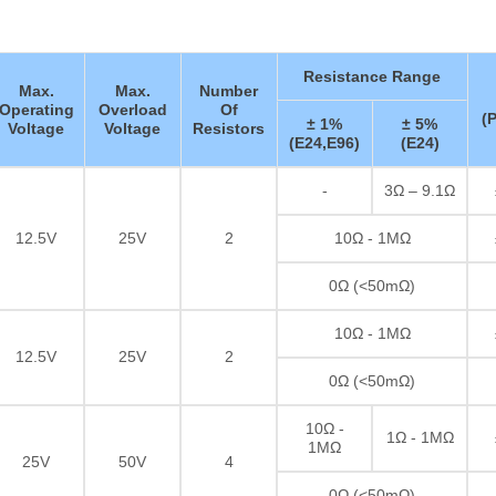
Resistance Range
Max.
Max.
Number
Operating
Overload
Of
(
± 1%
± 5%
Voltage
Voltage
Resistors
(E24,E96)
(E24)
-
3Ω – 9.1Ω
12.5V
25V
2
10Ω - 1MΩ
0Ω (<50mΩ)
10Ω - 1MΩ
12.5V
25V
2
0Ω (<50mΩ)
10Ω -
1Ω - 1MΩ
1MΩ
25V
50V
4
0Ω (<50mΩ)