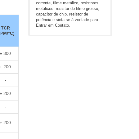
corrente
,
filme metálico
,
resistores
metálicos
,
resistor de filme grosso
,
capacitor de chip
,
resistor de
potência
e sinta-se à vontade para
Entrar em Contato
.
TCR
PPM/°C)
± 300
± 200
-
± 200
-
± 200
-