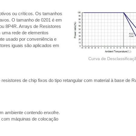
otivos ou críticos. Os tamanhos
cavos. O tamanho de 0201 é em
R ou 8P4R. Arrays de Resistores
m uma rede de elementos
nte usado por conveniência e
tores iguais são aplicados em
Curva de Desclassificaç
resistores de chip fixos do tipo retangular com material à base de Ru
um ambiente contendo enxofre.
e com máquinas de colocação
Resistor de filme grosso