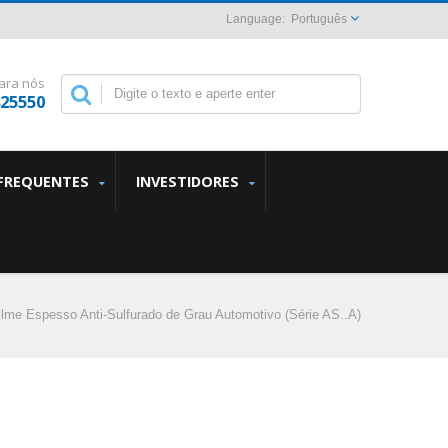
Português
ara nós
825550
FREQUENTES
INVESTIDORES
ilme Espesso Anti-Sulfurado de Grau Automotivo (Série AS..A)