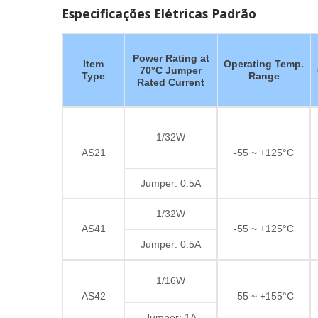
Especificações Elétricas Padrão
Power Rating at
Item
Operating Temp.
70°C Jumper
Type
Range
Rated Current
1/32W
AS21
-55 ~ +125°C
Jumper: 0.5A
1/32W
AS41
-55 ~ +125°C
Jumper: 0.5A
1/16W
AS42
-55 ~ +155°C
Jumper: 1A