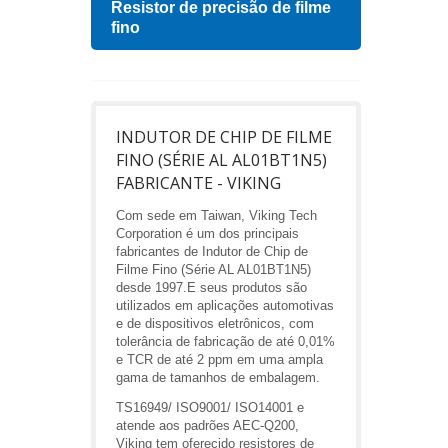
Resistor de precisão de filme
Indu
fino
INDUTOR DE CHIP DE FILME
FINO (SÉRIE AL AL01BT1N5)
FABRICANTE - VIKING
Com sede em Taiwan, Viking Tech
Corporation é um dos principais
fabricantes de Indutor de Chip de
Filme Fino (Série AL AL01BT1N5)
desde 1997.E seus produtos são
utilizados em aplicações automotivas
e de dispositivos eletrônicos, com
tolerância de fabricação de até 0,01%
e TCR de até 2 ppm em uma ampla
gama de tamanhos de embalagem.
TS16949/ ISO9001/ ISO14001 e
atende aos padrões AEC-Q200,
Viking tem oferecido resistores de