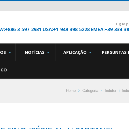
Ligue p
W:+886-3-597-2931 USA:+1-949-398-5228 EMEA:+39-334-3
TOS
NOTÍCIAS
APLICAÇÃO
PERGUNTAS 
OGO
Home
Categoria
Indutor
Ind