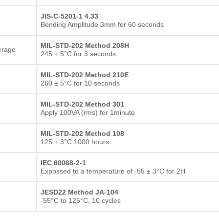
JIS-C-5201-1 4.33
Bending Amplitude 3mm for 60 seconds
MIL-STD-202 Method 208H
erage
245 ± 5°C for 3 seconds
MIL-STD-202 Method 210E
260 ± 5°C for 10 seconds
MIL-STD-202 Method 301
Apply 100VA (rms) for 1minute
MIL-STD-202 Method 108
125 ± 3°C 1000 hours
IEC 60068-2-1
Expossed to a temperature of -55 ± 3°C for 2H
JESD22 Method JA-104
-55°C to 125°C, 10 cycles