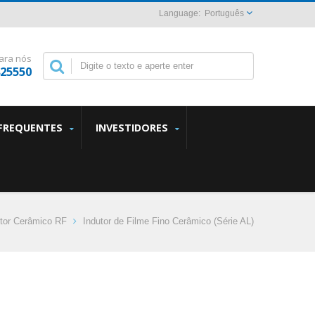
Português
ara nós
825550
FREQUENTES
INVESTIDORES
utor Cerâmico RF
Indutor de Filme Fino Cerâmico (Série AL)