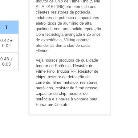
Indutor de Chip de Filme Fino (Série
AL AL01BT1N5)tem oferecido aos
clientes resistores de potência,
indutores de potência e capacitores
eletrolíticos de alumínio de alta
T
qualidade com uma sólida reputação.
Com tecnologia avançada e 25 anos
de experiência, Viking garante
0.42 ±
0.02
atender às demandas de cada
cliente.
0.43 ±
Veja nossos produtos de qualidade
0.03
Indutor de Potência
,
Resistor de
Filme Fino
,
Indutor RF
,
Resistor de
chips
,
resistor de detecção de
corrente
,
filme metálico
,
resistores
metálicos
,
resistor de filme grosso
,
capacitor de chip
,
resistor de
potência
e sinta-se à vontade para
Entrar em Contato
.