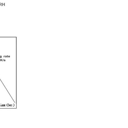
Resistor de filme grosso
%RH