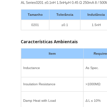
AL Series0201 ±0.1nH 1.5nHμH 0.45 Ω 250mA 8 / 5
Tamanho
Tolerância
Indutância
0201
±0.1
1.5nH
Características Ambientais
Item
Require
Inductance
As Spec.
Insulation Resistance
>1000MΩ
Damp Heat with Load
Δ L ≤ 10%