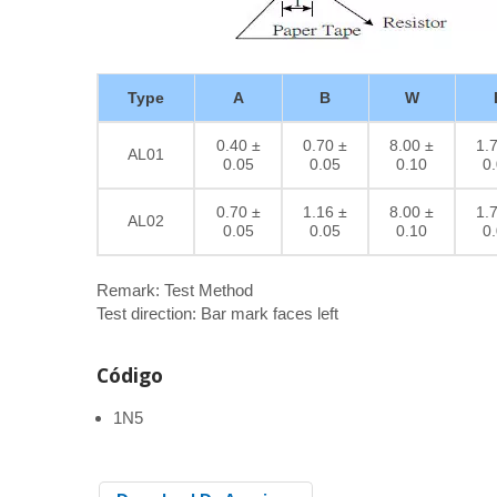
Type
A
B
W
0.40 ±
0.70 ±
8.00 ±
1.
AL01
0.05
0.05
0.10
0
0.70 ±
1.16 ±
8.00 ±
1.
AL02
0.05
0.05
0.10
0
Remark: Test Method
Test direction: Bar mark faces left
Código
1N5