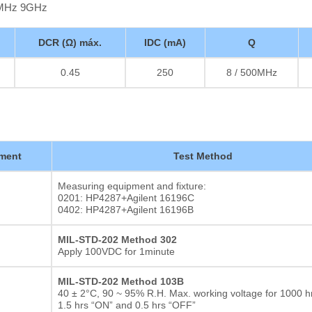
00MHz 9GHz
DCR (Ω) máx.
IDC (mA)
Q
0.45
250
8 / 500MHz
ment
Test Method
Measuring equipment and fixture:
0201: HP4287+Agilent 16196C
0402: HP4287+Agilent 16196B
MIL-STD-202 Method 302
Apply 100VDC for 1minute
MIL-STD-202 Method 103B
40 ± 2°C, 90 ~ 95% R.H. Max. working voltage for 1000 hr
1.5 hrs “ON” and 0.5 hrs “OFF”