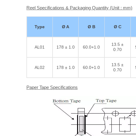
Reel Specifications & Packaging Quantity (Unit : mm)
Type
Ø A
Ø B
Ø C
13.5 ±
AL01
178 ± 1.0
60.0+1.0
0.70
13.5 ±
AL02
178 ± 1.0
60.0+1.0
0.70
Paper Tape Specifications