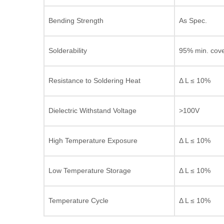
Bending Strength
As Spec.
Solderability
95% min. cov
Resistance to Soldering Heat
Δ L ≤ 10%
Dielectric Withstand Voltage
>100V
High Temperature Exposure
Δ L ≤ 10%
Low Temperature Storage
Δ L ≤ 10%
Temperature Cycle
Δ L ≤ 10%