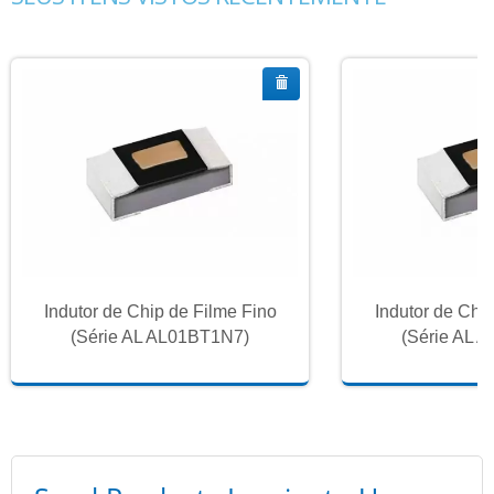
Indutor de Chip de Filme Fino
Indutor de Chi
(Série AL AL01BT1N7)
(Série AL 