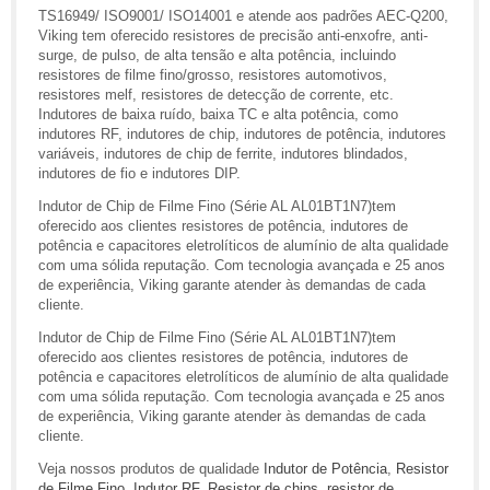
TS16949/ ISO9001/ ISO14001 e atende aos padrões AEC-Q200,
Viking tem oferecido resistores de precisão anti-enxofre, anti-
surge, de pulso, de alta tensão e alta potência, incluindo
resistores de filme fino/grosso, resistores automotivos,
resistores melf, resistores de detecção de corrente, etc.
Indutores de baixa ruído, baixa TC e alta potência, como
indutores RF, indutores de chip, indutores de potência, indutores
variáveis, indutores de chip de ferrite, indutores blindados,
indutores de fio e indutores DIP.
Indutor de Chip de Filme Fino (Série AL AL01BT1N7)tem
oferecido aos clientes resistores de potência, indutores de
potência e capacitores eletrolíticos de alumínio de alta qualidade
com uma sólida reputação. Com tecnologia avançada e 25 anos
de experiência, Viking garante atender às demandas de cada
cliente.
Indutor de Chip de Filme Fino (Série AL AL01BT1N7)tem
oferecido aos clientes resistores de potência, indutores de
potência e capacitores eletrolíticos de alumínio de alta qualidade
com uma sólida reputação. Com tecnologia avançada e 25 anos
de experiência, Viking garante atender às demandas de cada
cliente.
Veja nossos produtos de qualidade
Indutor de Potência
,
Resistor
de Filme Fino
,
Indutor RF
,
Resistor de chips
,
resistor de