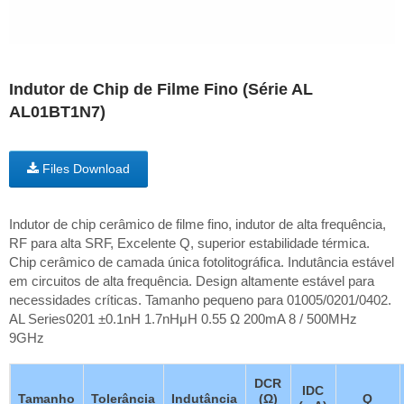
Indutor de Chip de Filme Fino (Série AL
AL01BT1N7)
Files Download
Indutor de chip cerâmico de filme fino, indutor de alta frequência,
RF para alta SRF, Excelente Q, superior estabilidade térmica.
Chip cerâmico de camada única fotolitográfica. Indutância estável
em circuitos de alta frequência. Design altamente estável para
necessidades críticas. Tamanho pequeno para 01005/0201/0402.
AL Series0201 ±0.1nH 1.7nHμH 0.55 Ω 200mA 8 / 500MHz
9GHz
DCR
IDC
Tamanho
Tolerância
Indutância
(Ω)
Q