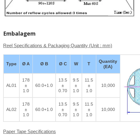
Embalagem
Reel Specifications & Packaging Quantity (Unit : mm)
Quantity
Type
Ø A
Ø B
Ø C
W
T
(EA)
178
13.5
9.5
11.5
AL01
±
60.0+1.0
±
±
±
10,000
1.0
0.70
1.0
1.0
178
13.5
9.5
11.5
AL02
±
60.0+1.0
±
±
±
10,000
1.0
0.70
1.0
1.0
Paper Tape Specifications