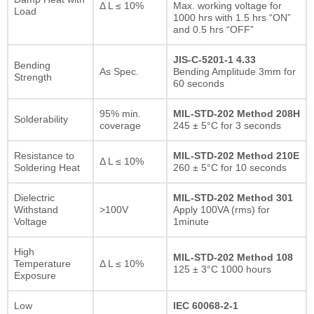
Δ L ≤ 10%
Max. working voltage for
Load
1000 hrs with 1.5 hrs “ON”
and 0.5 hrs “OFF”
JIS-C-5201-1 4.33
Bending
As Spec.
Bending Amplitude 3mm for
Strength
60 seconds
95% min.
MIL-STD-202 Method 208H
Solderability
coverage
245 ± 5°C for 3 seconds
Resistance to
MIL-STD-202 Method 210E
Δ L ≤ 10%
Soldering Heat
260 ± 5°C for 10 seconds
Dielectric
MIL-STD-202 Method 301
Withstand
>100V
Apply 100VA (rms) for
Voltage
1minute
High
MIL-STD-202 Method 108
Temperature
Δ L ≤ 10%
125 ± 3°C 1000 hours
Exposure
Low
IEC 60068-2-1