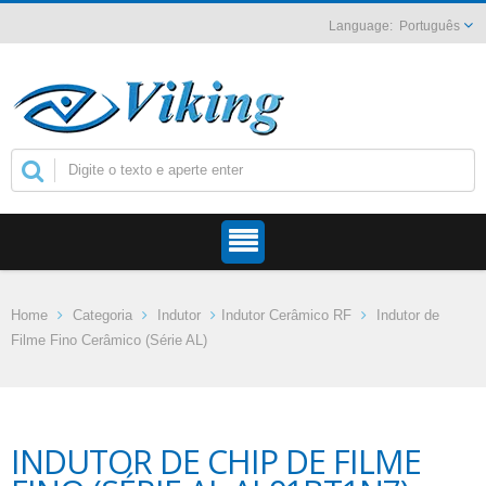
Português
Home
Categoria
Indutor
Indutor Cerâmico RF
Indutor de
Filme Fino Cerâmico (Série AL)
INDUTOR DE CHIP DE FILME