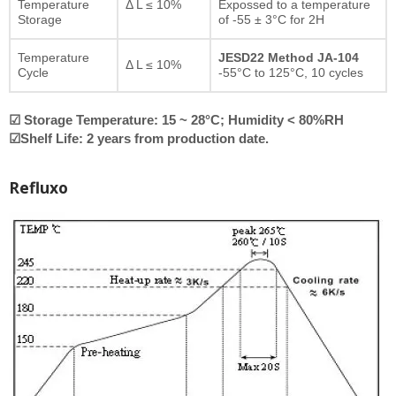
Temperature
Δ L ≤ 10%
Expossed to a temperature
Storage
of -55 ± 3°C for 2H
Temperature
JESD22 Method JA-104
Δ L ≤ 10%
Cycle
-55°C to 125°C, 10 cycles
☑ Storage Temperature: 15 ~ 28°C; Humidity < 80%RH
☑Shelf Life: 2 years from production date.
Refluxo