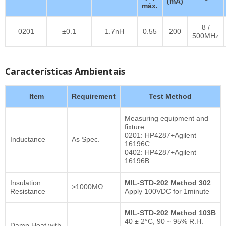
(mA)
máx.
8 /
0201
±0.1
1.7nH
0.55
200
500MHz
Características Ambientais
Item
Requirement
Test Method
Measuring equipment and
fixture:
0201: HP4287+Agilent
Inductance
As Spec.
16196C
0402: HP4287+Agilent
16196B
Insulation
MIL-STD-202 Method 302
>1000MΩ
Resistance
Apply 100VDC for 1minute
MIL-STD-202 Method 103B
40 ± 2°C, 90 ~ 95% R.H.
Damp Heat with