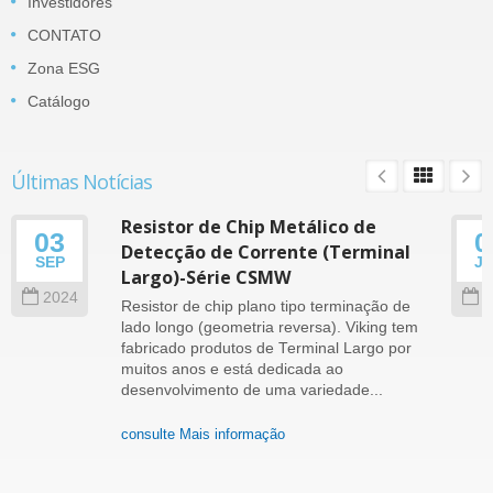
Investidores
CONTATO
Zona ESG
Catálogo
Últimas Notícias
Resistor de Chip Metálico de
03
0
Detecção de Corrente (Terminal
SEP
J
Largo)-Série CSMW
2024
2
Resistor de chip plano tipo terminação de
lado longo (geometria reversa). Viking tem
fabricado produtos de Terminal Largo por
muitos anos e está dedicada ao
desenvolvimento de uma variedade...
consulte Mais informação