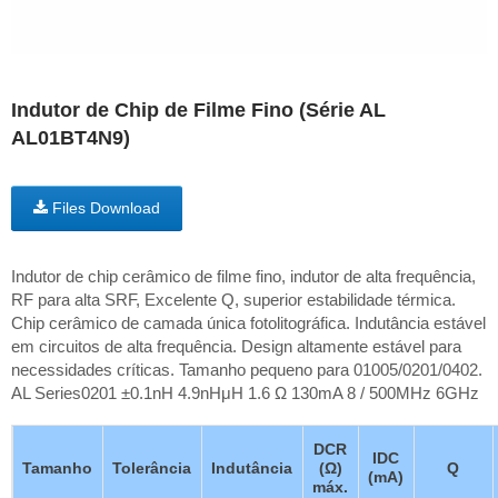
Indutor de Chip de Filme Fino (Série AL
AL01BT4N9)
Files Download
Indutor de chip cerâmico de filme fino, indutor de alta frequência,
RF para alta SRF, Excelente Q, superior estabilidade térmica.
Chip cerâmico de camada única fotolitográfica. Indutância estável
em circuitos de alta frequência. Design altamente estável para
necessidades críticas. Tamanho pequeno para 01005/0201/0402.
AL Series0201 ±0.1nH 4.9nHμH 1.6 Ω 130mA 8 / 500MHz 6GHz
DCR
IDC
Tamanho
Tolerância
Indutância
(Ω)
Q
(mA)
máx.