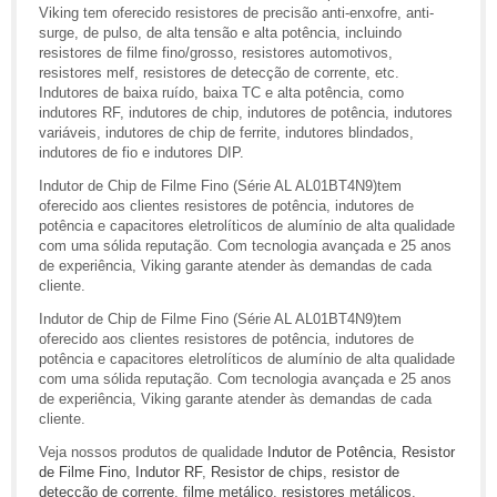
Viking tem oferecido resistores de precisão anti-enxofre, anti-
surge, de pulso, de alta tensão e alta potência, incluindo
resistores de filme fino/grosso, resistores automotivos,
resistores melf, resistores de detecção de corrente, etc.
Indutores de baixa ruído, baixa TC e alta potência, como
indutores RF, indutores de chip, indutores de potência, indutores
variáveis, indutores de chip de ferrite, indutores blindados,
indutores de fio e indutores DIP.
Indutor de Chip de Filme Fino (Série AL AL01BT4N9)tem
oferecido aos clientes resistores de potência, indutores de
potência e capacitores eletrolíticos de alumínio de alta qualidade
com uma sólida reputação. Com tecnologia avançada e 25 anos
de experiência, Viking garante atender às demandas de cada
cliente.
Indutor de Chip de Filme Fino (Série AL AL01BT4N9)tem
oferecido aos clientes resistores de potência, indutores de
potência e capacitores eletrolíticos de alumínio de alta qualidade
com uma sólida reputação. Com tecnologia avançada e 25 anos
de experiência, Viking garante atender às demandas de cada
cliente.
Veja nossos produtos de qualidade
Indutor de Potência
,
Resistor
de Filme Fino
,
Indutor RF
,
Resistor de chips
,
resistor de
detecção de corrente
,
filme metálico
,
resistores metálicos
,