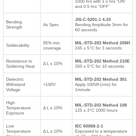
1000 hrs with 1.5 hrs “ON”
and 0.5 hrs “OFF”
JIS-C-5201-1 4.33
Bending
As Spec.
Bending Amplitude 3mm for
Strength
60 seconds
95% min.
MIL-STD-202 Method 208H
Solderability
coverage
245 ± 5°C for 3 seconds
Resistance to
MIL-STD-202 Method 210E
Δ L ≤ 10%
Soldering Heat
260 ± 5°C for 10 seconds
Dielectric
MIL-STD-202 Method 301
Withstand
>100V
Apply 100VA (rms) for
Voltage
1minute
High
MIL-STD-202 Method 108
Temperature
Δ L ≤ 10%
125 ± 3°C 1000 hours
Exposure
Low
IEC 60068-2-1
Temperature
Δ L ≤ 10%
Expossed to a temperature