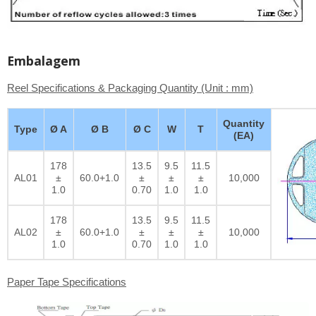
Embalagem
Reel Specifications & Packaging Quantity (Unit : mm)
Quantity
Type
Ø A
Ø B
Ø C
W
T
(EA)
178
13.5
9.5
11.5
AL01
±
60.0+1.0
±
±
±
10,000
1.0
0.70
1.0
1.0
178
13.5
9.5
11.5
AL02
±
60.0+1.0
±
±
±
10,000
1.0
0.70
1.0
1.0
Paper Tape Specifications