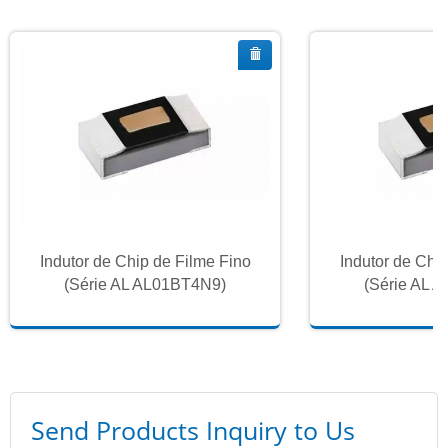
Indutor de Chip de Filme Fino
Indutor de Chi
(Série AL AL01BT4N9)
(Série AL 