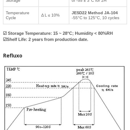
Storage
of -55 ± 3°C for 2H
Temperature
JESD22 Method JA-104
Δ L ≤ 10%
Cycle
-55°C to 125°C, 10 cycles
☑ Storage Temperature: 15 ~ 28°C; Humidity < 80%RH
☑Shelf Life: 2 years from production date.
Refluxo