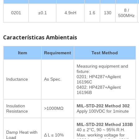
8 /
0201
±0.1
4.9nH
1.6
130
500MHz
Características Ambientais
Item
Requirement
Test Method
Measuring equipment and
fixture:
0201: HP4287+Agilent
Inductance
As Spec.
16196C
0402: HP4287+Agilent
16196B
Insulation
MIL-STD-202 Method 302
>1000MΩ
Resistance
Apply 100VDC for 1minute
MIL-STD-202 Method 103B
40 ± 2°C, 90 ~ 95% R.H.
Damp Heat with
Δ L ≤ 10%
Max. working voltage for
Load