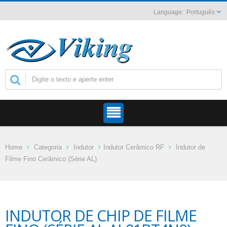
Português
Home
Categoria
Indutor
Indutor Cerâmico RF
Indutor de
Filme Fino Cerâmico (Série AL)
INDUTOR DE CHIP DE FILME