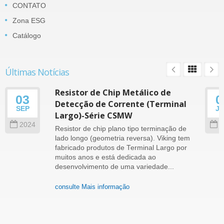
CONTATO
Zona ESG
Catálogo
Últimas Notícias
Resistor de Chip Metálico de
03
0
Detecção de Corrente (Terminal
SEP
J
Largo)-Série CSMW
2024
2
Resistor de chip plano tipo terminação de
lado longo (geometria reversa). Viking tem
fabricado produtos de Terminal Largo por
muitos anos e está dedicada ao
desenvolvimento de uma variedade...
consulte Mais informação