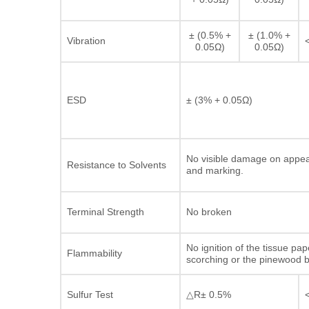
± (0.5% +
± (1.0% +
Vibration
0.05Ω)
0.05Ω)
ESD
± (3% + 0.05Ω)
No visible damage on appe
Resistance to Solvents
and marking.
Terminal Strength
No broken
No ignition of the tissue pap
Flammability
scorching or the pinewood 
Sulfur Test
△R± 0.5%