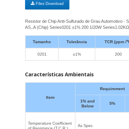
Files Download
Resistor de Chip Anti-Sulfurado de Grau Automotivo - S
AS..A (Chip) Series0201 ±1% 200 1/20W Series1.02KΩ
Tamanho
Tolerância
TCR (ppm /
0201
±1%
200
Características Ambientais
Requirement
Item
1% and
5%
Below
Temperature Coefficient
As Spec.
of Resistance (T.C.R.)