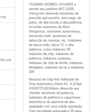
TS16949/ ISO9001/ ISO14001 e
atende aos padrões AEC-Q200,
Viking tem oferecido resistores de
0 Hz
precisão anti-enxofre, anti-surge, de
pulso, de alta tensão e alta potência,
incluindo resistores de filme
fino/grosso, resistores automotivos,
resistores melf, resistores de
detecção de corrente, etc. Indutores
de baixa ruído, baixa TC e alta
potência, como indutores RF,
indutores de chip, indutores de
potência, indutores variáveis,
 Do not
indutores de chip de ferrite, indutores
blindados, indutores de fio e indutores
DIP.
Resistor de Chip Anti Sulfurado de
Grau Automotivo (Série AS..A (Chip)
AS01FTF1021A)tem oferecido aos
clientes resistores de potência,
indutores de potência e capacitores
eletrolíticos de alumínio de alta
qualidade com uma sólida reputação.
Com tecnologia avançada e 25 anos