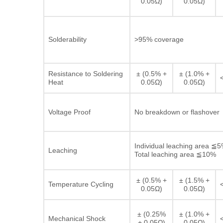
0.05Ω)
0.05Ω)
Solderability
>95% coverage
Resistance to Soldering
± (0.5% +
± (1.0% +
Heat
0.05Ω)
0.05Ω)
Voltage Proof
No breakdown or flashover
Individual leaching area ≦
Leaching
Total leaching area ≦10%
± (0.5% +
± (1.5% +
Temperature Cycling
0.05Ω)
0.05Ω)
± (0.25%
± (1.0% +
Mechanical Shock
+ 0.05Ω)
0.05Ω)