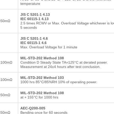
temperature
JIS C 5201-1 4.13
IEC 60115-1 4.13
<50mΩ
2.5 times RCWV or Max. Overload Voltage whichever is lo
5 seconds
JIS C 5201-1 4.6
IEC 60115-1 4.6
Max. Overload Voltage for 1 minute
MIL-STD-202 Method 108
<100mΩ
Condition D Steady State TA=125°C at derated power.
Measurement at 24±4 hours after test conclusion.
MIL-STD-202 Method 103
<100mΩ
1000 hrs 85°C/85%RH 10% of operating power.
MIL-STD-202 Method 108
<50mΩ
at + 155°C for 1000 hrs
AEC-Q200-005
<50mΩ
Bending once for 60 seconds