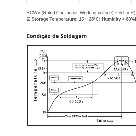
RCWV (Rated Continuous Working Voltage) = √(P x R) o
☑ Storage Temperature: 15 ~ 28°C; Humidity < 80
Condição de Soldagem