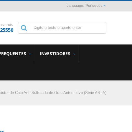
Português
ara nós
825550
FREQUENTES
INVESTIDORES
istor de Chip Anti Sulfurado de Grau Automotivo (Série AS..A)