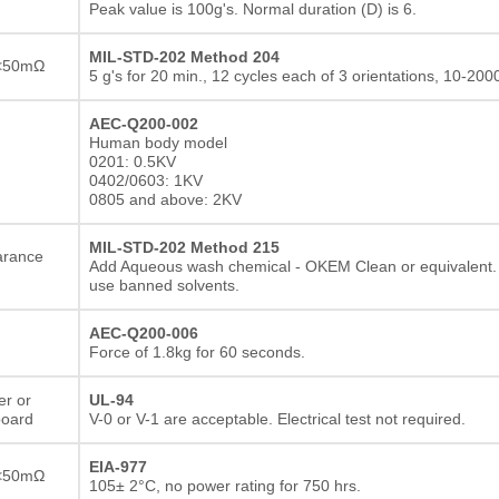
Peak value is 100g's. Normal duration (D) is 6.
MIL-STD-202 Method 204
<50mΩ
5 g's for 20 min., 12 cycles each of 3 orientations, 10-200
AEC-Q200-002
Human body model
0201: 0.5KV
0402/0603: 1KV
0805 and above: 2KV
MIL-STD-202 Method 215
arance
Add Aqueous wash chemical - OKEM Clean or equivalent.
use banned solvents.
AEC-Q200-006
Force of 1.8kg for 60 seconds.
er or
UL-94
board
V-0 or V-1 are acceptable. Electrical test not required.
EIA-977
<50mΩ
105± 2°C, no power rating for 750 hrs.