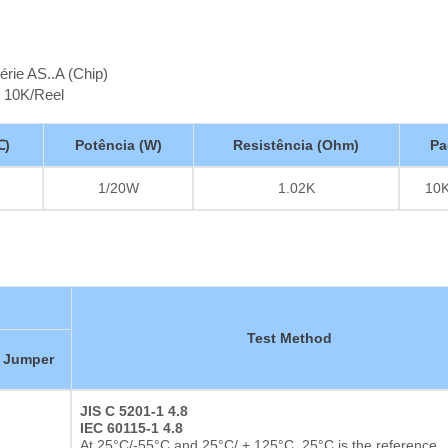
érie AS..A (Chip)
 10K/Reel
℃)
Potência (W)
Resistência (Ohm)
Pa
1/20W
1.02K
10K
Test Method
Jumper
JIS C 5201-1 4.8
IEC 60115-1 4.8
At 25°C/-55°C and 25°C/ + 125°C, 25°C is the reference