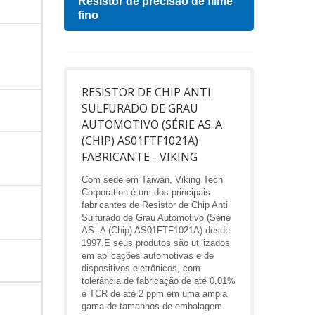
Resistor de precisão de filme
Indu
fino
RESISTOR DE CHIP ANTI
SULFURADO DE GRAU
AUTOMOTIVO (SÉRIE AS..A
(CHIP) AS01FTF1021A)
FABRICANTE - VIKING
Com sede em Taiwan, Viking Tech
Corporation é um dos principais
fabricantes de Resistor de Chip Anti
Sulfurado de Grau Automotivo (Série
AS..A (Chip) AS01FTF1021A) desde
1997.E seus produtos são utilizados
em aplicações automotivas e de
dispositivos eletrônicos, com
tolerância de fabricação de até 0,01%
e TCR de até 2 ppm em uma ampla
gama de tamanhos de embalagem.