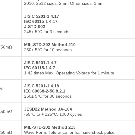
Resistor de filme grosso
2010, 2512 sizes: 2mm Other sizes: 3mm
JIS C 5201-1 4.17
IEC 60115-1 4.17
J-STD-002
245± 5°C for 3 seconds
MIL-STD-202 Method 210
<50mΩ
260± 5°C for 10 seconds
JIS C 5201-1 4.7
IEC 60115-1 4.7
1.42 times Max. Operating Voltage for 1 minute
JIS C 5201-1 4.18
5%
IEC 60068-2-58 8.2.1
260± 5°C for 30 seconds
JESD22 Method JA-104
<50mΩ
-55°C to + 125°C, 1000 cycles
MIL-STD-202 Method 213
<50mΩ
Wave Form: Tolerance for half sine shock pulse.