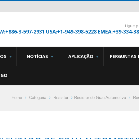
Ligue p
W:+886-3-597-2931 USA:+1-949-398-5228 EMEA:+39-334-3
TOS
NOTÍCIAS
APLICAÇÃO
PERGUNTAS 
OGO
Home
Categoria
Resistor
Resistor de Grau Automotivo
Res