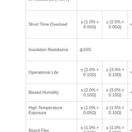
± (1.0% +
± (2.0% +
Short Time Overload
0.05Ω)
0.05Ω)
Insulation Resistance
≧10G
± (2.0% +
± (3.0% +
Operational Life
0.10Ω)
0.10Ω)
± (2.0% +
± (3.0% +
Biased Humidity
0.10Ω)
0.10Ω)
High Temperature
± (1.0% +
± (1.5% +
Exposure
0.05Ω)
0.10Ω)
± (1.0% +
± (1.0% +
Board Flex