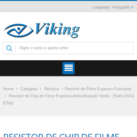
Português
Home
Categoria
Resistor
Resistor de Filme Espesso Funcional
Resistor de Chip de Filme Espesso Antisulfuração Verde - (Série ASG)
(Chip)