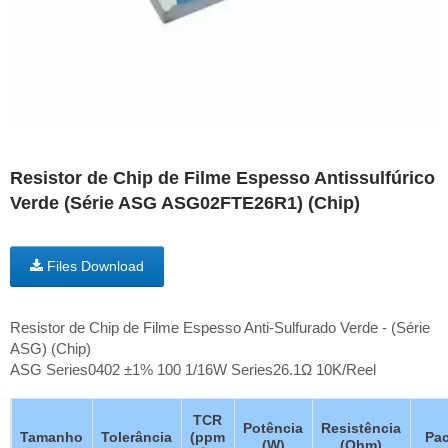
Resistor de Chip de Filme Espesso Antissulfúrico
Verde (Série ASG ASG02FTE26R1) (Chip)
Files Download
Resistor de Chip de Filme Espesso Anti-Sulfurado Verde - (Série
ASG) (Chip)
ASG Series0402 ±1% 100 1/16W Series26.1Ω 10K/Reel
TCR
Potência
Resistência
Tamanho
Tolerância
(ppm
Pac
(W)
(Ohm)