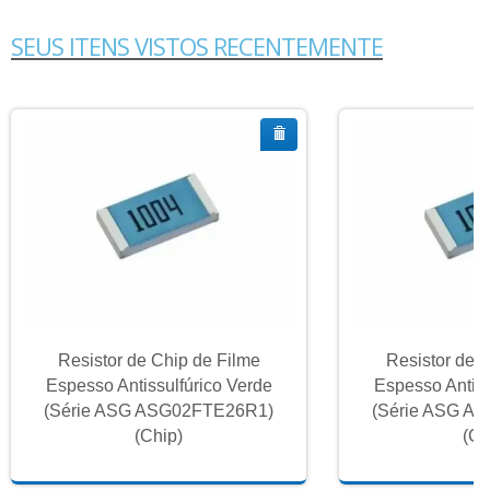
SEUS ITENS VISTOS RECENTEMENTE
Resistor de Chip de Filme
Resistor de 
Espesso Antissulfúrico Verde
Espesso Antiss
(Série ASG ASG02FTE26R1)
(Série ASG A
(Chip)
(Ch