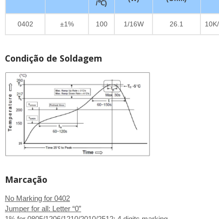
/℃)
0402
±1%
100
1/16W
26.1
10K/
Condição de Soldagem
Marcação
No Marking for 0402
Jumper for all: Letter “0”
1% for 0805/1206/1210/2010/2512: 4 digits marking