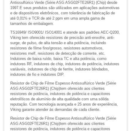
Antissulfúrico Verde (Série ASG ASG02FTE26R1) (Chip) desde
1997.E seus produtos são utilizados em aplicações automotivas
e de dispositivos eletrônicos, com tolerância de fabricação de
até 0,01% e TCR de até 2 ppm em uma ampla gama de
tamanhos de embalagem.
TS16949/ ISO9001/ ISO14001 e atende aos padrões AEC-Q200,
Viking tem oferecido resistores de precisão anti-enxofre, anti-
surge, de pulso, de alta tensão e alta potência, incluindo
resistores de filme fino/grosso, resistores automotivos,
resistores melf, resistores de detecção de corrente, etc.
Indutores de baixa ruído, baixa TC e alta potência, como
indutores RF, indutores de chip, indutores de potência, indutores
variáveis, indutores de chip de ferrite, indutores blindados,
indutores de fio e indutores DIP.
Resistor de Chip de Filme Espesso Antissulfúrico Verde (Série
ASG ASG02FTE26R1) (Chip)tem oferecido aos clientes
resistores de potência, indutores de potência e capacitores
eletrolíticos de alumínio de alta qualidade com uma sólida
reputação. Com tecnologia avançada e 25 anos de experiência,
Viking garante atender às demandas de cada cliente.
Resistor de Chip de Filme Espesso Antissulfúrico Verde (Série
ASG ASG02FTE26R1) (Chip)tem oferecido aos clientes
resistores de potência, indutores de potência e capacitores