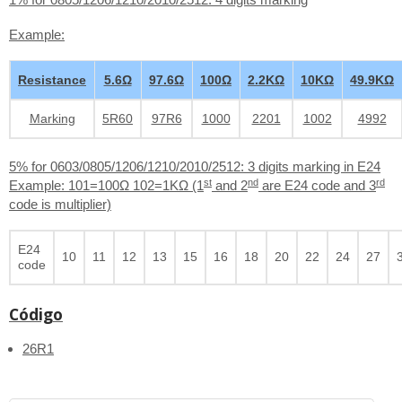
Example:
Resistance
5.6Ω
97.6Ω
100Ω
2.2KΩ
10KΩ
49.9KΩ
Marking
5R60
97R6
1000
2201
1002
4992
5% for 0603/0805/1206/1210/2010/2512: 3 digits marking in E24
st
nd
rd
Example: 101=100Ω 102=1KΩ (1
and 2
are E24 code and 3
code is multiplier)
E24
10
11
12
13
15
16
18
20
22
24
27
code
Código
26R1