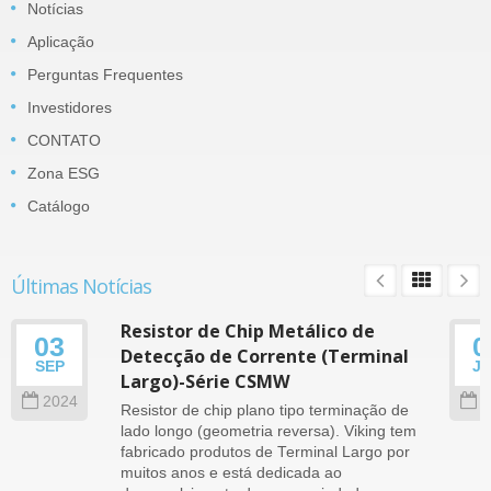
Notícias
Aplicação
Perguntas Frequentes
Investidores
CONTATO
Zona ESG
Catálogo
Últimas Notícias
Resistor de Chip Metálico de
03
0
Detecção de Corrente (Terminal
SEP
J
Largo)-Série CSMW
2024
2
Resistor de chip plano tipo terminação de
lado longo (geometria reversa). Viking tem
fabricado produtos de Terminal Largo por
muitos anos e está dedicada ao