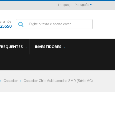
Português
ara nós
825550
FREQUENTES
INVESTIDORES
Capacitor
Capacitor Chip Multicamadas SMD (Série MC)