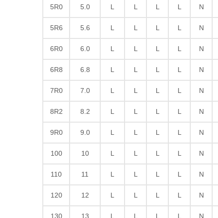
5R0
5.0
L
L
L
L
N
5R6
5.6
L
L
L
L
N
6R0
6.0
L
L
L
L
N
6R8
6.8
L
L
L
L
N
7R0
7.0
L
L
L
L
N
8R2
8.2
L
L
L
L
N
9R0
9.0
L
L
L
L
N
100
10
L
L
L
L
N
110
11
L
L
L
L
N
120
12
L
L
L
L
N
130
13
L
L
L
L
N