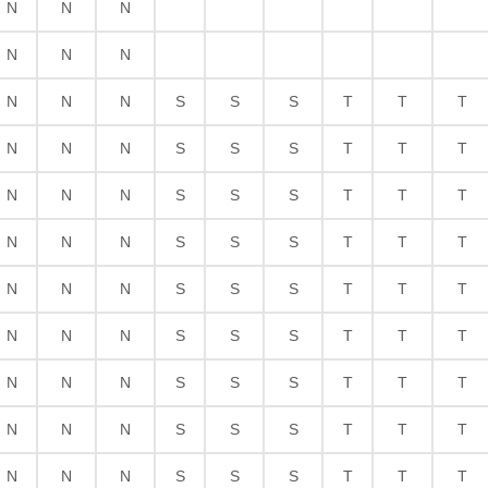
N
N
N
N
N
N
N
N
N
S
S
S
T
T
T
N
N
N
S
S
S
T
T
T
N
N
N
S
S
S
T
T
T
N
N
N
S
S
S
T
T
T
N
N
N
S
S
S
T
T
T
N
N
N
S
S
S
T
T
T
Resistor de filme grosso
N
N
N
S
S
S
T
T
T
N
N
N
S
S
S
T
T
T
N
N
N
S
S
S
T
T
T