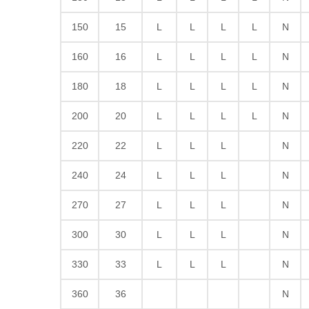
150
15
L
L
L
L
N
160
16
L
L
L
L
N
180
18
L
L
L
L
N
200
20
L
L
L
L
N
220
22
L
L
L
N
240
24
L
L
L
N
270
27
L
L
L
N
300
30
L
L
L
N
330
33
L
L
L
N
360
36
N