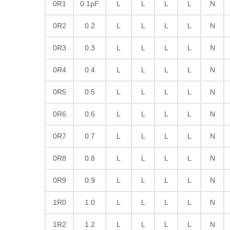
0R1
0.1pF
L
L
L
L
N
0R2
0.2
L
L
L
L
N
0R3
0.3
L
L
L
L
N
0R4
0.4
L
L
L
L
N
0R5
0.5
L
L
L
L
N
0R6
0.6
L
L
L
L
N
0R7
0.7
L
L
L
L
N
0R8
0.8
L
L
L
L
N
0R9
0.9
L
L
L
L
N
1R0
1.0
L
L
L
L
N
1R2
1.2
L
L
L
L
N