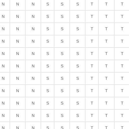
N
N
N
S
S
S
T
T
T
N
N
N
S
S
S
T
T
T
N
N
N
S
S
S
T
T
T
N
N
N
S
S
S
T
T
T
N
N
N
S
S
S
T
T
T
N
N
N
S
S
S
T
T
T
N
N
N
S
S
S
T
T
T
N
N
N
S
S
S
T
T
T
N
N
N
S
S
S
T
T
T
N
N
N
S
S
S
T
T
T
N
N
N
S
S
S
T
T
T