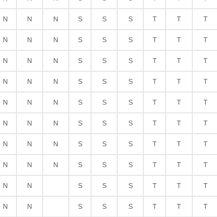
N
N
N
S
S
S
T
T
T
N
N
N
S
S
S
T
T
T
N
N
N
S
S
S
T
T
T
N
N
N
S
S
S
T
T
T
N
N
N
S
S
S
T
T
T
N
N
N
S
S
S
T
T
T
N
N
N
S
S
S
T
T
T
N
N
N
S
S
S
T
T
T
N
N
S
S
S
T
T
T
N
N
S
S
S
T
T
T