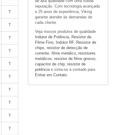
de alta qualidade com uma sólida
reputação. Com tecnologia avançada
T
e 25 anos de experiência, Viking
garante atender às demandas de
cada cliente.
T
Veja nossos produtos de qualidade
Indutor de Potência
,
Resistor de
T
Filme Fino
,
Indutor RF
,
Resistor de
chips
,
resistor de detecção de
T
corrente
,
filme metálico
,
resistores
metálicos
,
resistor de filme grosso
,
T
capacitor de chip
,
resistor de
potência
e sinta-se à vontade para
Entrar em Contato
.
T
T
T
T
T