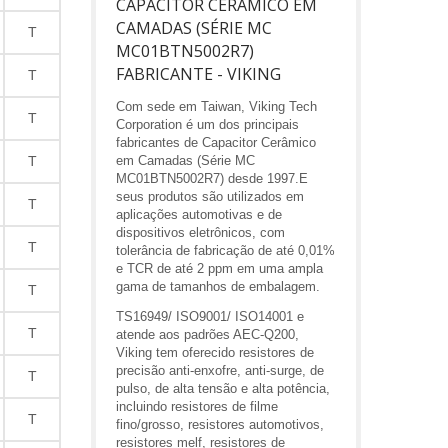
CAPACITOR CERÂMICO EM
CAMADAS (SÉRIE MC
T
MC01BTN5002R7)
FABRICANTE - VIKING
T
Com sede em Taiwan, Viking Tech
T
Corporation é um dos principais
fabricantes de Capacitor Cerâmico
T
em Camadas (Série MC
MC01BTN5002R7) desde 1997.E
seus produtos são utilizados em
T
aplicações automotivas e de
dispositivos eletrônicos, com
T
tolerância de fabricação de até 0,01%
e TCR de até 2 ppm em uma ampla
gama de tamanhos de embalagem.
T
TS16949/ ISO9001/ ISO14001 e
T
atende aos padrões AEC-Q200,
Viking tem oferecido resistores de
precisão anti-enxofre, anti-surge, de
T
pulso, de alta tensão e alta potência,
incluindo resistores de filme
T
fino/grosso, resistores automotivos,
resistores melf, resistores de