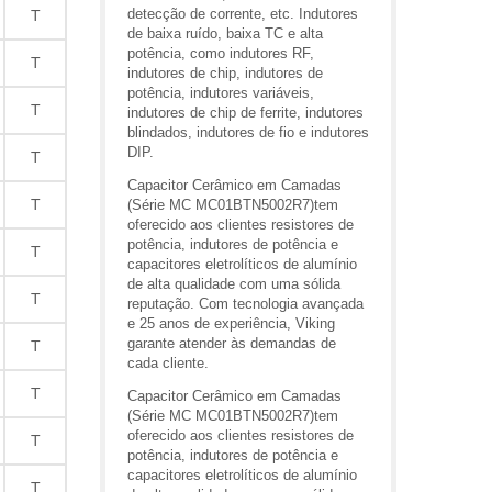
detecção de corrente, etc. Indutores
T
de baixa ruído, baixa TC e alta
potência, como indutores RF,
T
indutores de chip, indutores de
potência, indutores variáveis,
T
indutores de chip de ferrite, indutores
blindados, indutores de fio e indutores
DIP.
T
Capacitor Cerâmico em Camadas
T
(Série MC MC01BTN5002R7)tem
oferecido aos clientes resistores de
potência, indutores de potência e
T
capacitores eletrolíticos de alumínio
de alta qualidade com uma sólida
T
reputação. Com tecnologia avançada
e 25 anos de experiência, Viking
garante atender às demandas de
T
cada cliente.
T
Capacitor Cerâmico em Camadas
(Série MC MC01BTN5002R7)tem
oferecido aos clientes resistores de
T
potência, indutores de potência e
capacitores eletrolíticos de alumínio
T