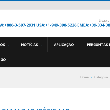
Ligue p
W:+886-3-597-2931 USA:+1-949-398-5228 EMEA:+39-334-3
TOS
NOTÍCIAS
APLICAÇÃO
PERGUNTAS 
OGO
Home
Categoria