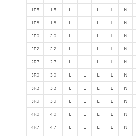
1R5
1.5
L
L
L
L
N
1R8
1.8
L
L
L
L
N
2R0
2.0
L
L
L
L
N
2R2
2.2
L
L
L
L
N
2R7
2.7
L
L
L
L
N
3R0
3.0
L
L
L
L
N
3R3
3.3
L
L
L
L
N
3R9
3.9
L
L
L
L
N
4R0
4.0
L
L
L
L
N
4R7
4.7
L
L
L
L
N