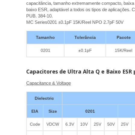
capacitância, tamanho extremamente compacto, baixa ind
baixo ESR, adaptável a todos os tipos de aplicaçõe
PUB. 384-10.
MC Series0201 ±0.1pF 15K/Reel NPO 2.7pF 50V
Tamanho
Tolerância
Pacote
0201
±0.1pF
15K/Reel
Capacitores de Ultra Alta Q e Baixo ESR
Capacitance & Voltage
Dielectric
EIA
Size
0201
Code
VDCW
6.3V
10V
25V
50V
25V