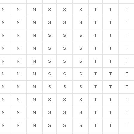
N
N
N
S
S
S
T
T
T
N
N
N
S
S
S
T
T
T
N
N
N
S
S
S
T
T
T
N
N
N
S
S
S
T
T
T
N
N
N
S
S
S
T
T
T
N
N
N
S
S
S
T
T
T
N
N
N
S
S
S
T
T
T
N
N
N
S
S
S
T
T
T
N
N
N
S
S
S
T
T
T
N
N
N
S
S
S
T
T
T