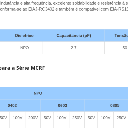
utância e alta frequência, excelente soldabilidade e resistência à 
s. Conforma-se ao EIAJ-RC3402 e também é compatível com EIA-RS1
Dieletrico
Capacitância (pF)
Tensão
NPO
2.7
50
 para a Série MCRF
NPO
0402
0603
0805
50V
100V
200V
50V
100V
250V
50V
100V
250V