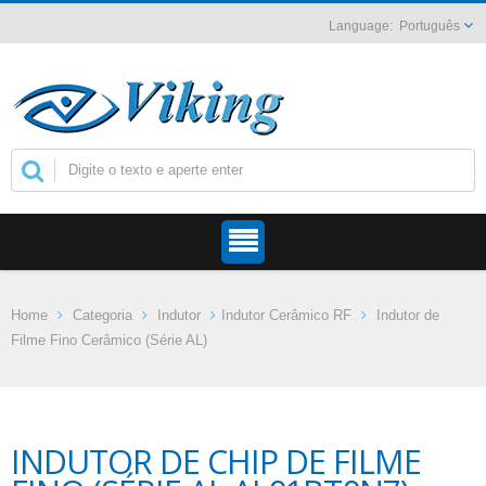
Português
Home
Categoria
Indutor
Indutor Cerâmico RF
Indutor de
Filme Fino Cerâmico (Série AL)
INDUTOR DE CHIP DE FILME