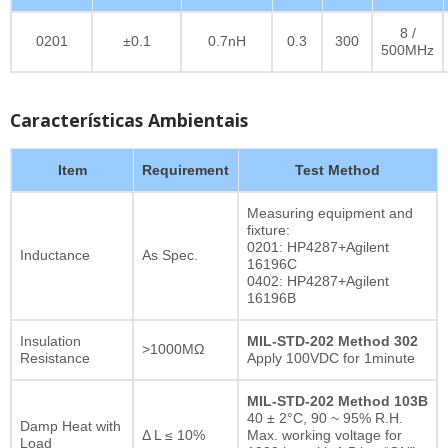
8 /
0201
±0.1
0.7nH
0.3
300
500MHz
Características Ambientais
Item
Requirement
Test Method
Measuring equipment and
fixture:
0201: HP4287+Agilent
Inductance
As Spec.
16196C
0402: HP4287+Agilent
16196B
Insulation
MIL-STD-202 Method 302
>1000MΩ
Resistance
Apply 100VDC for 1minute
MIL-STD-202 Method 103B
40 ± 2°C, 90 ~ 95% R.H.
Damp Heat with
Δ L ≤ 10%
Max. working voltage for
Load