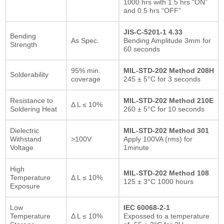
1000 hrs with 1.5 hrs “ON”
and 0.5 hrs “OFF”
JIS-C-5201-1 4.33
Bending
As Spec.
Bending Amplitude 3mm for
Strength
60 seconds
95% min.
MIL-STD-202 Method 208H
Solderability
coverage
245 ± 5°C for 3 seconds
Resistance to
MIL-STD-202 Method 210E
Δ L ≤ 10%
Soldering Heat
260 ± 5°C for 10 seconds
Dielectric
MIL-STD-202 Method 301
Withstand
>100V
Apply 100VA (rms) for
Voltage
1minute
High
MIL-STD-202 Method 108
Temperature
Δ L ≤ 10%
125 ± 3°C 1000 hours
Exposure
Low
IEC 60068-2-1
Temperature
Δ L ≤ 10%
Expossed to a temperature