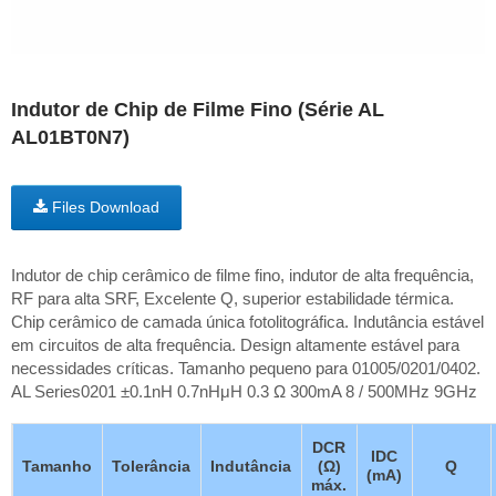
Indutor de Chip de Filme Fino (Série AL
AL01BT0N7)
Files Download
Indutor de chip cerâmico de filme fino, indutor de alta frequência,
RF para alta SRF, Excelente Q, superior estabilidade térmica.
Chip cerâmico de camada única fotolitográfica. Indutância estável
em circuitos de alta frequência. Design altamente estável para
necessidades críticas. Tamanho pequeno para 01005/0201/0402.
AL Series0201 ±0.1nH 0.7nHμH 0.3 Ω 300mA 8 / 500MHz 9GHz
DCR
IDC
Tamanho
Tolerância
Indutância
(Ω)
Q
(mA)
máx.