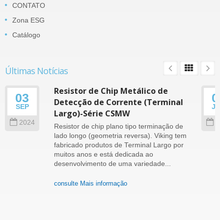
CONTATO
Zona ESG
Catálogo
Últimas Notícias
Resistor de Chip Metálico de
03
0
Detecção de Corrente (Terminal
SEP
J
Largo)-Série CSMW
2024
2
Resistor de chip plano tipo terminação de
lado longo (geometria reversa). Viking tem
fabricado produtos de Terminal Largo por
muitos anos e está dedicada ao
desenvolvimento de uma variedade...
consulte Mais informação