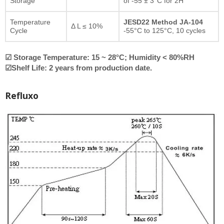
Storage
of -55 ± 3°C for 2H
Temperature
JESD22 Method JA-104
Δ L ≤ 10%
Cycle
-55°C to 125°C, 10 cycles
☑ Storage Temperature: 15 ~ 28°C; Humidity < 80%RH
☑Shelf Life: 2 years from production date.
Refluxo