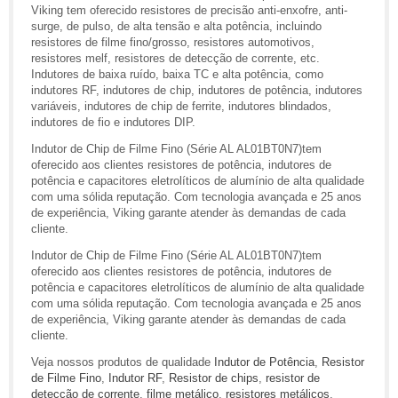
Viking tem oferecido resistores de precisão anti-enxofre, anti-
surge, de pulso, de alta tensão e alta potência, incluindo
resistores de filme fino/grosso, resistores automotivos,
resistores melf, resistores de detecção de corrente, etc.
Indutores de baixa ruído, baixa TC e alta potência, como
indutores RF, indutores de chip, indutores de potência, indutores
variáveis, indutores de chip de ferrite, indutores blindados,
indutores de fio e indutores DIP.
Indutor de Chip de Filme Fino (Série AL AL01BT0N7)tem
oferecido aos clientes resistores de potência, indutores de
potência e capacitores eletrolíticos de alumínio de alta qualidade
com uma sólida reputação. Com tecnologia avançada e 25 anos
de experiência, Viking garante atender às demandas de cada
cliente.
Indutor de Chip de Filme Fino (Série AL AL01BT0N7)tem
oferecido aos clientes resistores de potência, indutores de
potência e capacitores eletrolíticos de alumínio de alta qualidade
com uma sólida reputação. Com tecnologia avançada e 25 anos
de experiência, Viking garante atender às demandas de cada
cliente.
Veja nossos produtos de qualidade
Indutor de Potência
,
Resistor
de Filme Fino
,
Indutor RF
,
Resistor de chips
,
resistor de
detecção de corrente
,
filme metálico
,
resistores metálicos
,