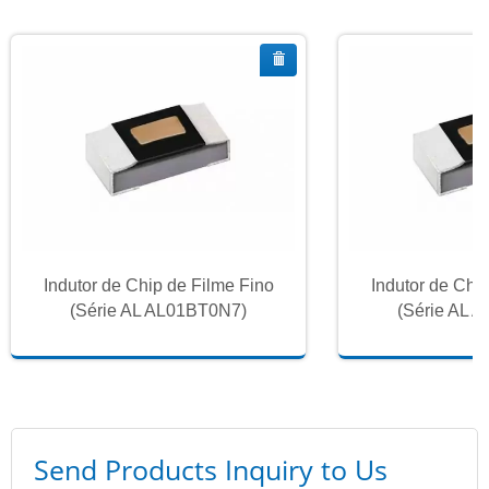
Indutor de Chip de Filme Fino
Indutor de Chi
(Série AL AL01BT0N7)
(Série AL 