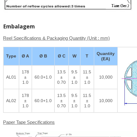
Embalagem
Reel Specifications & Packaging Quantity (Unit : mm)
Quantity
Type
Ø A
Ø B
Ø C
W
T
(EA)
178
13.5
9.5
11.5
AL01
±
60.0+1.0
±
±
±
10,000
1.0
0.70
1.0
1.0
178
13.5
9.5
11.5
AL02
±
60.0+1.0
±
±
±
10,000
1.0
0.70
1.0
1.0
Paper Tape Specifications