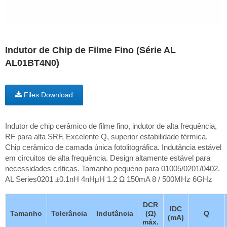
Indutor de Chip de Filme Fino (Série AL
AL01BT4N0)
Files Download
Indutor de chip cerâmico de filme fino, indutor de alta frequência,
RF para alta SRF, Excelente Q, superior estabilidade térmica.
Chip cerâmico de camada única fotolitográfica. Indutância estável
em circuitos de alta frequência. Design altamente estável para
necessidades críticas. Tamanho pequeno para 01005/0201/0402.
AL Series0201 ±0.1nH 4nHμH 1.2 Ω 150mA 8 / 500MHz 6GHz
DCR
IDC
Tamanho
Tolerância
Indutância
(Ω)
Q
(mA)
máx.