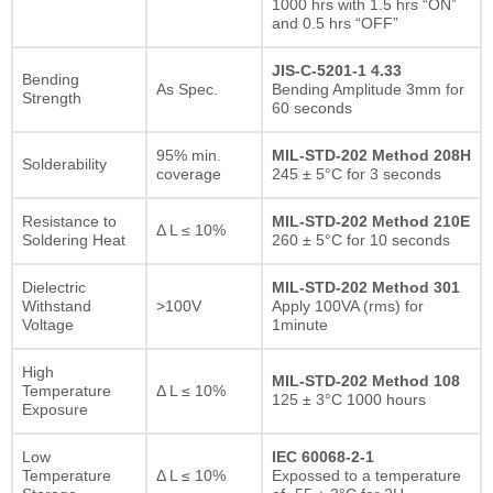
1000 hrs with 1.5 hrs “ON”
and 0.5 hrs “OFF”
JIS-C-5201-1 4.33
Bending
As Spec.
Bending Amplitude 3mm for
Strength
60 seconds
95% min.
MIL-STD-202 Method 208H
Solderability
coverage
245 ± 5°C for 3 seconds
Resistance to
MIL-STD-202 Method 210E
Δ L ≤ 10%
Soldering Heat
260 ± 5°C for 10 seconds
Dielectric
MIL-STD-202 Method 301
Withstand
>100V
Apply 100VA (rms) for
Voltage
1minute
High
MIL-STD-202 Method 108
Temperature
Δ L ≤ 10%
125 ± 3°C 1000 hours
Exposure
Low
IEC 60068-2-1
Temperature
Δ L ≤ 10%
Expossed to a temperature