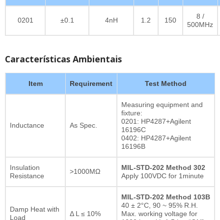
8 /
0201
±0.1
4nH
1.2
150
500MHz
Características Ambientais
Item
Requirement
Test Method
Measuring equipment and
fixture:
0201: HP4287+Agilent
Inductance
As Spec.
16196C
0402: HP4287+Agilent
16196B
Insulation
MIL-STD-202 Method 302
>1000MΩ
Resistance
Apply 100VDC for 1minute
MIL-STD-202 Method 103B
40 ± 2°C, 90 ~ 95% R.H.
Damp Heat with
Δ L ≤ 10%
Max. working voltage for
Load