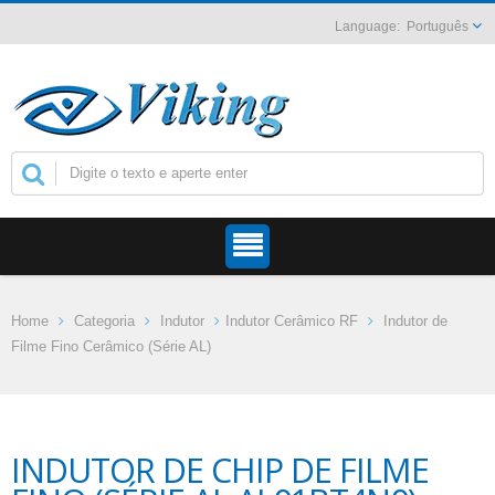
Português
Home
Categoria
Indutor
Indutor Cerâmico RF
Indutor de
Filme Fino Cerâmico (Série AL)
INDUTOR DE CHIP DE FILME