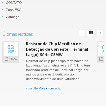
CONTATO
Zona ESG
Catálogo
Últimas Notícias
Resistor de Chip Metálico de
03
0
Detecção de Corrente (Terminal
SEP
J
Largo)-Série CSMW
2024
2
Resistor de chip plano tipo terminação de
lado longo (geometria reversa). Viking tem
fabricado produtos de Terminal Largo por
muitos anos e está dedicada ao
desenvolvimento de uma variedade...
consulte Mais informação