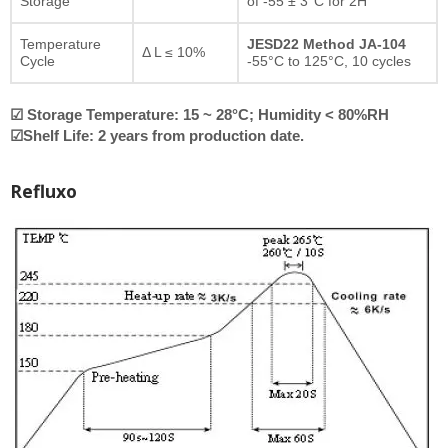
Storage
of -55 ± 3°C for 2H
Temperature
JESD22 Method JA-104
Δ L ≤ 10%
Cycle
-55°C to 125°C, 10 cycles
☑ Storage Temperature: 15 ~ 28°C; Humidity < 80%RH
☑Shelf Life: 2 years from production date.
Refluxo