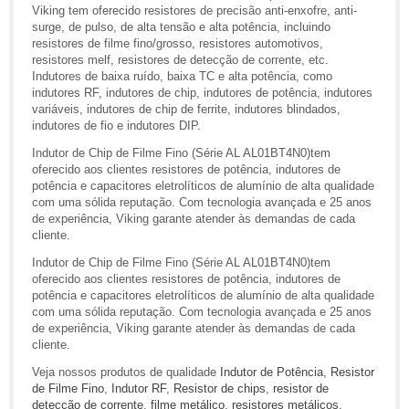
Viking tem oferecido resistores de precisão anti-enxofre, anti-
surge, de pulso, de alta tensão e alta potência, incluindo
resistores de filme fino/grosso, resistores automotivos,
resistores melf, resistores de detecção de corrente, etc.
Indutores de baixa ruído, baixa TC e alta potência, como
indutores RF, indutores de chip, indutores de potência, indutores
variáveis, indutores de chip de ferrite, indutores blindados,
indutores de fio e indutores DIP.
Indutor de Chip de Filme Fino (Série AL AL01BT4N0)tem
oferecido aos clientes resistores de potência, indutores de
potência e capacitores eletrolíticos de alumínio de alta qualidade
com uma sólida reputação. Com tecnologia avançada e 25 anos
de experiência, Viking garante atender às demandas de cada
cliente.
Indutor de Chip de Filme Fino (Série AL AL01BT4N0)tem
oferecido aos clientes resistores de potência, indutores de
potência e capacitores eletrolíticos de alumínio de alta qualidade
com uma sólida reputação. Com tecnologia avançada e 25 anos
de experiência, Viking garante atender às demandas de cada
cliente.
Veja nossos produtos de qualidade
Indutor de Potência
,
Resistor
de Filme Fino
,
Indutor RF
,
Resistor de chips
,
resistor de
detecção de corrente
,
filme metálico
,
resistores metálicos
,