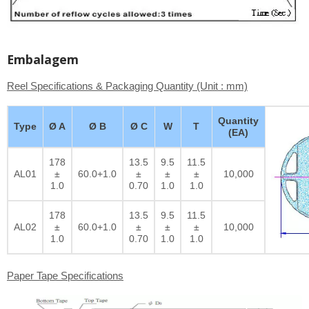
Embalagem
Reel Specifications & Packaging Quantity (Unit : mm)
Quantity
Type
Ø A
Ø B
Ø C
W
T
(EA)
178
13.5
9.5
11.5
AL01
±
60.0+1.0
±
±
±
10,000
1.0
0.70
1.0
1.0
178
13.5
9.5
11.5
AL02
±
60.0+1.0
±
±
±
10,000
1.0
0.70
1.0
1.0
Paper Tape Specifications