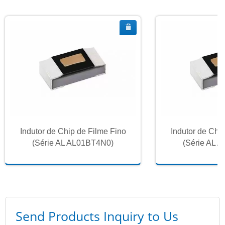
Indutor de Chip de Filme Fino
Indutor de Chi
(Série AL AL01BT4N0)
(Série AL 