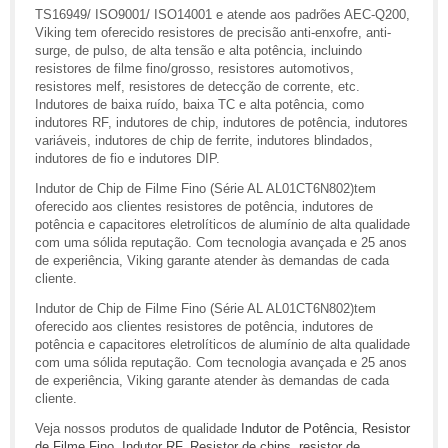
TS16949/ ISO9001/ ISO14001 e atende aos padrões AEC-Q200,
Viking tem oferecido resistores de precisão anti-enxofre, anti-
surge, de pulso, de alta tensão e alta potência, incluindo
resistores de filme fino/grosso, resistores automotivos,
resistores melf, resistores de detecção de corrente, etc.
Indutores de baixa ruído, baixa TC e alta potência, como
indutores RF, indutores de chip, indutores de potência, indutores
variáveis, indutores de chip de ferrite, indutores blindados,
indutores de fio e indutores DIP.
Indutor de Chip de Filme Fino (Série AL AL01CT6N802)tem
oferecido aos clientes resistores de potência, indutores de
potência e capacitores eletrolíticos de alumínio de alta qualidade
com uma sólida reputação. Com tecnologia avançada e 25 anos
de experiência, Viking garante atender às demandas de cada
cliente.
Indutor de Chip de Filme Fino (Série AL AL01CT6N802)tem
oferecido aos clientes resistores de potência, indutores de
potência e capacitores eletrolíticos de alumínio de alta qualidade
com uma sólida reputação. Com tecnologia avançada e 25 anos
de experiência, Viking garante atender às demandas de cada
cliente.
Veja nossos produtos de qualidade
Indutor de Potência
,
Resistor
de Filme Fino
,
Indutor RF
,
Resistor de chips
,
resistor de