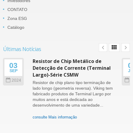
Investidores
CONTATO
Zona ESG
Catálogo
Últimas Notícias
Resistor de Chip Metálico de
03
0
Detecção de Corrente (Terminal
SEP
J
Largo)-Série CSMW
2024
2
Resistor de chip plano tipo terminação de
lado longo (geometria reversa). Viking tem
fabricado produtos de Terminal Largo por
muitos anos e está dedicada ao
desenvolvimento de uma variedade...
consulte Mais informação