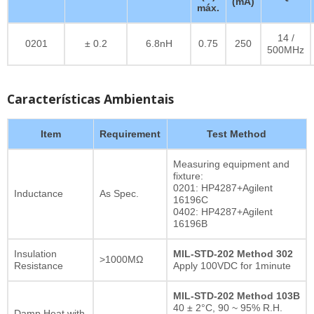
(mA)
máx.
14 /
0201
± 0.2
6.8nH
0.75
250
500MHz
Características Ambientais
Item
Requirement
Test Method
Measuring equipment and
fixture:
0201: HP4287+Agilent
Inductance
As Spec.
16196C
0402: HP4287+Agilent
16196B
Insulation
MIL-STD-202 Method 302
>1000MΩ
Resistance
Apply 100VDC for 1minute
MIL-STD-202 Method 103B
40 ± 2°C, 90 ~ 95% R.H.
Damp Heat with