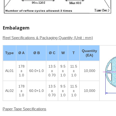
Embalagem
Reel Specifications & Packaging Quantity (Unit : mm)
Quantity
Type
Ø A
Ø B
Ø C
W
T
(EA)
178
13.5
9.5
11.5
AL01
±
60.0+1.0
±
±
±
10,000
1.0
0.70
1.0
1.0
178
13.5
9.5
11.5
AL02
±
60.0+1.0
±
±
±
10,000
1.0
0.70
1.0
1.0
Paper Tape Specifications