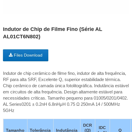
Indutor de Chip de Filme Fino (Série AL
AL01CT6N802)
Files Download
Indutor de chip cerâmico de filme fino, indutor de alta frequência,
RF para alta SRF, Excelente Q, superior estabilidade térmica.
Chip cerâmico de camada única fotolitográfica. Indutância estável
em circuitos de alta frequência. Design altamente estável para
necessidades críticas. Tamanho pequeno para 01005/0201/0402.
AL Series0201 ± 0.2nH 6.8nHμH 0.75 Ω 250mA 14 / 500MHz
5GHz
DCR
IDC
Tamanho
Tolerância
Indutância
(Ω)
Q