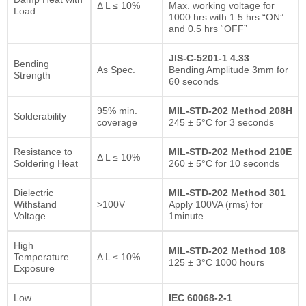
Δ L ≤ 10%
Max. working voltage for
Load
1000 hrs with 1.5 hrs “ON”
and 0.5 hrs “OFF”
JIS-C-5201-1 4.33
Bending
As Spec.
Bending Amplitude 3mm for
Strength
60 seconds
95% min.
MIL-STD-202 Method 208H
Solderability
coverage
245 ± 5°C for 3 seconds
Resistance to
MIL-STD-202 Method 210E
Δ L ≤ 10%
Soldering Heat
260 ± 5°C for 10 seconds
Dielectric
MIL-STD-202 Method 301
Withstand
>100V
Apply 100VA (rms) for
Voltage
1minute
High
MIL-STD-202 Method 108
Temperature
Δ L ≤ 10%
125 ± 3°C 1000 hours
Exposure
Low
IEC 60068-2-1