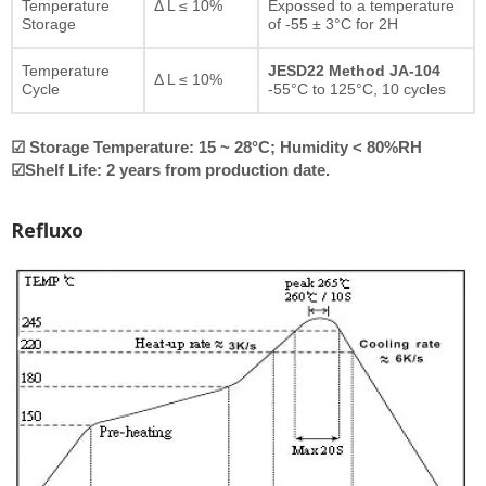
Temperature
Δ L ≤ 10%
Expossed to a temperature
Storage
of -55 ± 3°C for 2H
Temperature
JESD22 Method JA-104
Δ L ≤ 10%
Cycle
-55°C to 125°C, 10 cycles
☑ Storage Temperature: 15 ~ 28°C; Humidity < 80%RH
☑Shelf Life: 2 years from production date.
Refluxo