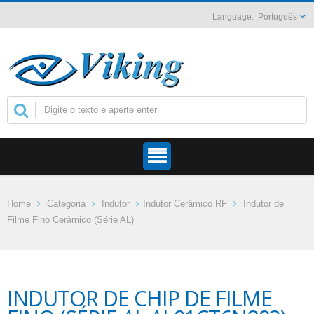
Português
Home
Categoria
Indutor
Indutor Cerâmico RF
Indutor de
Filme Fino Cerâmico (Série AL)
INDUTOR DE CHIP DE FILME