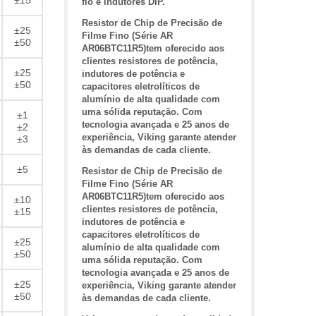
±15
fio e indutores DIP.
Resistor de Chip de Precisão de
±25
Filme Fino (Série AR
±50
AR06BTC11R5)tem oferecido aos
clientes resistores de potência,
±25
indutores de potência e
±50
capacitores eletrolíticos de
alumínio de alta qualidade com
uma sólida reputação. Com
±1
tecnologia avançada e 25 anos de
±2
experiência, Viking garante atender
±3
às demandas de cada cliente.
±5
Resistor de Chip de Precisão de
Filme Fino (Série AR
AR06BTC11R5)tem oferecido aos
±10
clientes resistores de potência,
±15
indutores de potência e
capacitores eletrolíticos de
±25
alumínio de alta qualidade com
±50
uma sólida reputação. Com
tecnologia avançada e 25 anos de
±25
experiência, Viking garante atender
±50
às demandas de cada cliente.