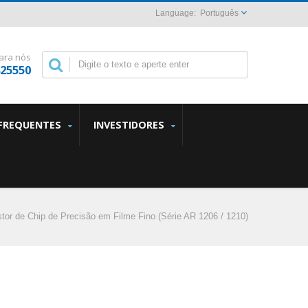
Português
ara nós
825550
FREQUENTES
INVESTIDORES
stor de Chip de Precisão em Filme Fino (Série AR 1206 / 1210)