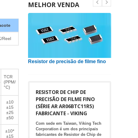
MELHOR VENDA
acote
/Reel
Resistor de precisão de filme fino
Indutor
TCR
(PPM/
°C)
RESISTOR DE CHIP DE
PRECISÃO DE FILME FINO
±10
(SÉRIE AR AR06BTC11R5)
±15
±25
FABRICANTE - VIKING
±50
Com sede em Taiwan, Viking Tech
Corporation é um dos principais
±10*
fabricantes de Resistor de Chip de
±15