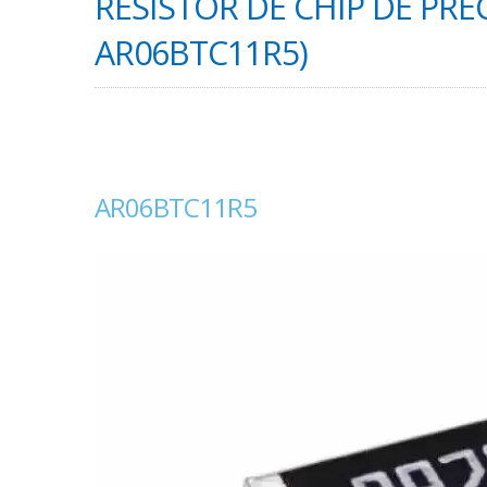
RESISTOR DE CHIP DE PREC
AR06BTC11R5)
AR06BTC11R5