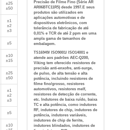
Precisão de Filme Fino (Série AR
±25
AR06BTC11R5) desde 1997.E seus
±50
produtos são utilizados em
aplicações automotivas e de
±1
dispositivos eletrônicos, com
±2
tolerância de fabricação de até
±3
0,01% e TCR de até 2 ppm em uma
ampla gama de tamanhos de
±5
embalagem.
TS16949/ ISO9001/ ISO14001 e
±10
atende aos padrões AEC-Q200,
±15
Viking tem oferecido resistores de
precisão anti-enxofre, anti-surge,
±25
de pulso, de alta tensão e alta
±50
potência, incluindo resistores de
filme fino/grosso, resistores
automotivos, resistores melf,
±1
resistores de detecção de corrente,
±2
etc. Indutores de baixa ruído, baixa
±3
TC e alta potência, como indutores
RF, indutores de chip, indutores de
±5
potência, indutores variáveis,
indutores de chip de ferrite,
±10
indutores blindados, indutores de