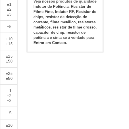
Veja nossos produtos de qualidade
±1
Indutor de Potência
,
Resistor de
±2
Filme Fino
,
Indutor RF
,
Resistor de
±3
chips
,
resistor de detecção de
corrente
,
filme metálico
,
resistores
±5
metálicos
,
resistor de filme grosso
,
capacitor de chip
,
resistor de
potência
e sinta-se à vontade para
±10
Entrar em Contato
.
±15
±25
±50
±25
±50
±1
±2
±3
±5
±10