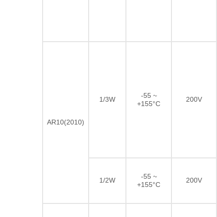
-55 ~
1/3W
200V
+155°C
AR10(2010)
-55 ~
1/2W
200V
+155°C