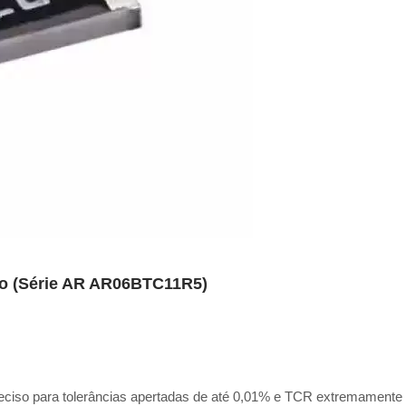
ino (Série AR AR06BTC11R5)
o preciso para tolerâncias apertadas de até 0,01% e TCR extremamente