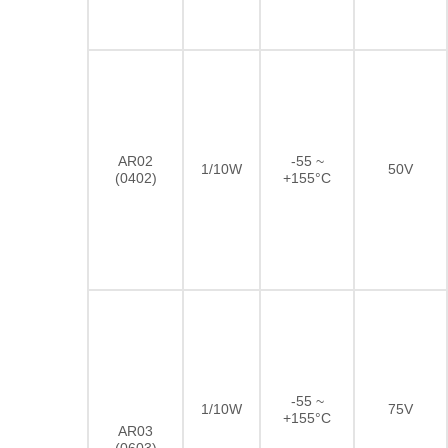
AR02
-55 ~
1/10W
50V
(0402)
+155°C
-55 ~
1/10W
75V
+155°C
AR03