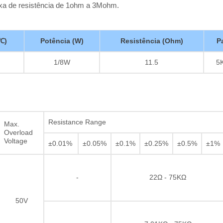
ixa de resistência de 1ohm a 3Mohm.
℃)
Potência (W)
Resistência (Ohm)
P
1/8W
11.5
5K
Resistor de filme grosso
Resistance Range
Max.
Overload
Voltage
±0.01%
±0.05%
±0.1%
±0.25%
±0.5%
±1%
-
22Ω - 75KΩ
50V