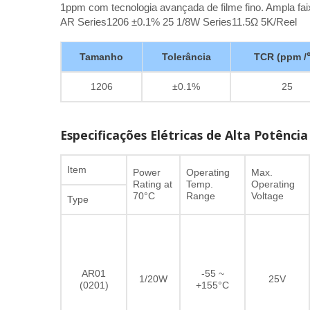
1ppm com tecnologia avançada de filme fino. Ampla fa
AR Series1206 ±0.1% 25 1/8W Series11.5Ω 5K/Reel
Tamanho
Tolerância
TCR (ppm /
1206
±0.1%
25
Especificações Elétricas de Alta Potência
Item
Power
Operating
Max.
Rating at
Temp.
Operating
70°C
Range
Voltage
Type
AR01
-55 ~
1/20W
25V
(0201)
+155°C