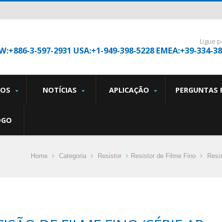
Ligue p
W:+886-3-597-2931 USA:+1-949-398-5228 EMEA:+39-334-3
TOS
NOTÍCIAS
APLICAÇÃO
PERGUNTAS 
OGO
Home
Categoria
Resistor
Resistor de Filme Fino
Resi