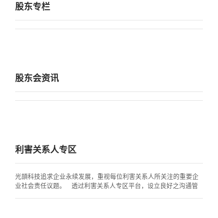
股东专栏
股东会资讯
利害关系人专区
光頡科技追求企业永续发展，重视每位利害关系人所关注的重要企
业社会责任议题。 透过利害关系人专区平台，设立良好之沟通管
道，搜集各利害关系人所回馈的意见及询问，再分送至各权责单位
进行处理与回覆。