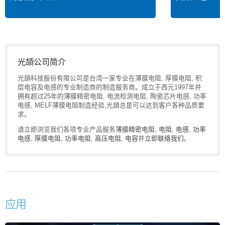
光頡公司简介
光頡科技股份有限公司是台湾一家专业在薄膜电阻, 厚膜电阻, 积
层电容及电感的专业制造商的制造服务商。成立于西元1997年并
拥有超过25年的薄膜精密电阻, 电流检测电阻, 陶瓷芯片电感, 功率
电感, MELF薄膜电阻制造经验,光頡总是可以达到客户各种品质要
求。
请立即浏览我们各项专业产品服务
薄膜精密电阻
,
电阻
,
电感
,
功率
电感
,
厚膜电阻
,
功率电阻
,
高压电阻
,
电容
并
立即联络我们
。
应用