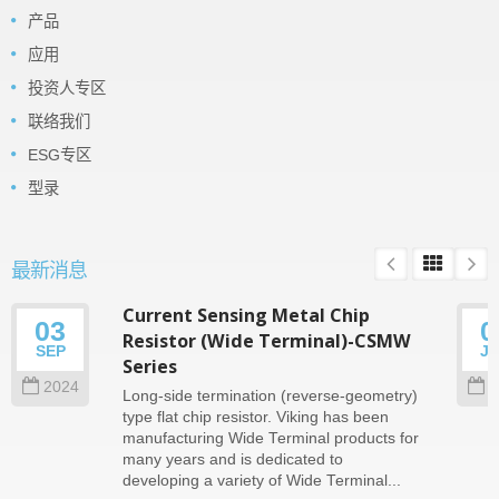
产品
应用
投资人专区
联络我们
ESG专区
型录
最新消息
Current Sensing Metal Chip
03
0
Resistor (Wide Terminal)-CSMW
SEP
J
Series
2024
2
Long-side termination (reverse-geometry)
type flat chip resistor. Viking has been
manufacturing Wide Terminal products for
many years and is dedicated to
developing a variety of Wide Terminal...