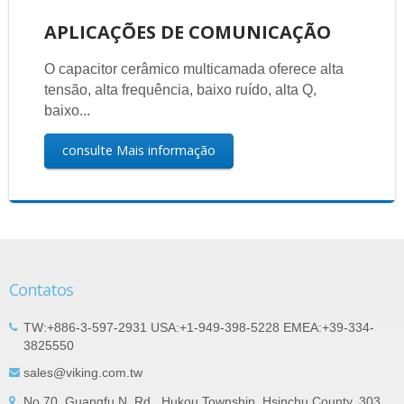
APLICAÇÕES DE COMUNICAÇÃO
O capacitor cerâmico multicamada oferece alta
tensão, alta frequência, baixo ruído, alta Q,
baixo...
consulte Mais informação
Contatos
TW:+886-3-597-2931 USA:+1-949-398-5228 EMEA:+39-334-
3825550
sales@viking.com.tw
No.70, Guangfu N. Rd., Hukou Township, Hsinchu County, 303,