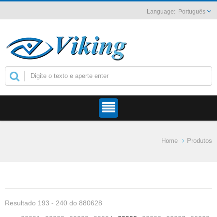
Português
Home
Produtos
Resultado 193 - 240 do 880628