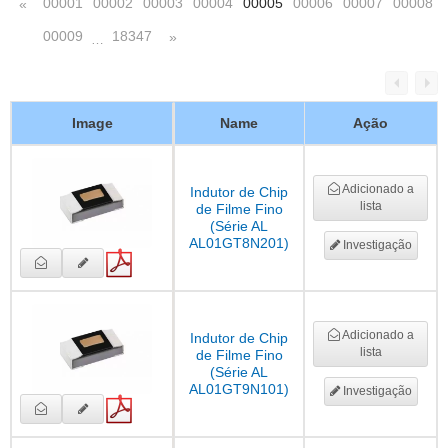
00001
00002
00003
00004
00005
00006
00007
00008
«
00009
18347
»
…
Image
Name
Ação
Adicionado a
Indutor de Chip
lista
de Filme Fino
(Série AL
AL01GT8N201)
Investigação
Adicionado a
Indutor de Chip
lista
de Filme Fino
(Série AL
AL01GT9N101)
Investigação