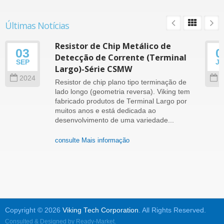
Últimas Notícias
Resistor de Chip Metálico de
03
0
Detecção de Corrente (Terminal
SEP
J
Largo)-Série CSMW
2024
2
Resistor de chip plano tipo terminação de
lado longo (geometria reversa). Viking tem
fabricado produtos de Terminal Largo por
muitos anos e está dedicada ao
desenvolvimento de uma variedade...
consulte Mais informação
Copyright © 2026
Viking Tech Corporation
. All Rights Reserved.
Consulted & Designed by
Ready-Market
.