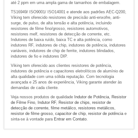
até 2 ppm em uma ampla gama de tamanhos de embalagem.
TS16949/ ISO9001/ ISO14001 e atende aos padrões AEC-Q200,
Viking tem oferecido resistores de precisão anti-enxofre, anti-
surge, de pulso, de alta tensão e alta potência, incluindo
resistores de filme fino/grosso, resistores automotivos,
resistores melf, resistores de detecção de corrente, etc.
Indutores de baixa ruído, baixa TC e alta potência, como
indutores RF, indutores de chip, indutores de potência, indutores
variáveis, indutores de chip de ferrite, indutores blindados,
indutores de fio e indutores DIP.
Viking tem oferecido aos clientes resistores de potência,
indutores de potência e capacitores eletrolíticos de alumínio de
alta qualidade com uma sólida reputação. Com tecnologia
avançada e 25 anos de experiência, Viking garante atender às
demandas de cada cliente.
Veja nossos produtos de qualidade
Indutor de Potência
,
Resistor
de Filme Fino
,
Indutor RF
,
Resistor de chips
,
resistor de
detecção de corrente
,
filme metálico
,
resistores metálicos
,
resistor de filme grosso
,
capacitor de chip
,
resistor de potência
e
sinta-se à vontade para
Entrar em Contato
.