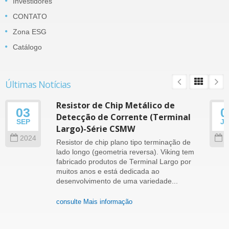
Investidores
CONTATO
Zona ESG
Catálogo
Últimas Notícias
Resistor de Chip Metálico de
03
0
Detecção de Corrente (Terminal
SEP
J
Largo)-Série CSMW
2024
2
Resistor de chip plano tipo terminação de
lado longo (geometria reversa). Viking tem
fabricado produtos de Terminal Largo por
muitos anos e está dedicada ao
desenvolvimento de uma variedade...
consulte Mais informação