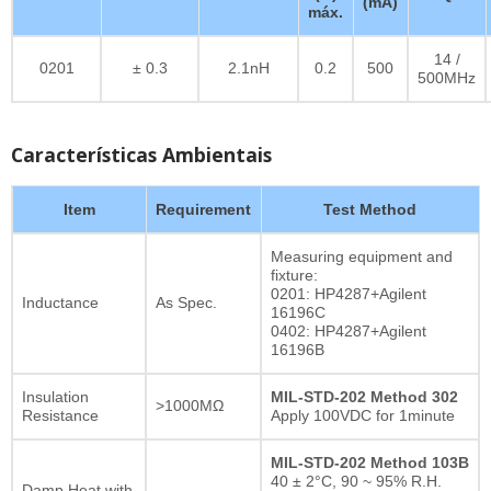
(mA)
máx.
14 /
0201
± 0.3
2.1nH
0.2
500
500MHz
Características Ambientais
Item
Requirement
Test Method
Measuring equipment and
fixture:
0201: HP4287+Agilent
Inductance
As Spec.
16196C
0402: HP4287+Agilent
16196B
Insulation
MIL-STD-202 Method 302
>1000MΩ
Resistance
Apply 100VDC for 1minute
MIL-STD-202 Method 103B
40 ± 2°C, 90 ~ 95% R.H.
Damp Heat with