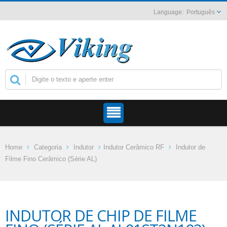
Português
Home
Categoria
Indutor
Indutor Cerâmico RF
Indutor de
Filme Fino Cerâmico (Série AL)
INDUTOR DE CHIP DE FILME