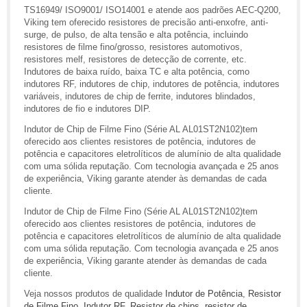
TS16949/ ISO9001/ ISO14001 e atende aos padrões AEC-Q200,
Viking tem oferecido resistores de precisão anti-enxofre, anti-
surge, de pulso, de alta tensão e alta potência, incluindo
resistores de filme fino/grosso, resistores automotivos,
resistores melf, resistores de detecção de corrente, etc.
Indutores de baixa ruído, baixa TC e alta potência, como
indutores RF, indutores de chip, indutores de potência, indutores
variáveis, indutores de chip de ferrite, indutores blindados,
indutores de fio e indutores DIP.
Indutor de Chip de Filme Fino (Série AL AL01ST2N102)tem
oferecido aos clientes resistores de potência, indutores de
potência e capacitores eletrolíticos de alumínio de alta qualidade
com uma sólida reputação. Com tecnologia avançada e 25 anos
de experiência, Viking garante atender às demandas de cada
cliente.
Indutor de Chip de Filme Fino (Série AL AL01ST2N102)tem
oferecido aos clientes resistores de potência, indutores de
potência e capacitores eletrolíticos de alumínio de alta qualidade
com uma sólida reputação. Com tecnologia avançada e 25 anos
de experiência, Viking garante atender às demandas de cada
cliente.
Veja nossos produtos de qualidade
Indutor de Potência
,
Resistor
de Filme Fino
,
Indutor RF
,
Resistor de chips
,
resistor de