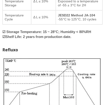
Temperature
Δ L ≤ 10%
Expossed to a temperature
Storage
of -55 ± 3°C for 2H
Temperature
JESD22 Method JA-104
Δ L ≤ 10%
Cycle
-55°C to 125°C, 10 cycles
☑ Storage Temperature: 15 ~ 28°C; Humidity < 80%RH
☑Shelf Life: 2 years from production date.
Refluxo