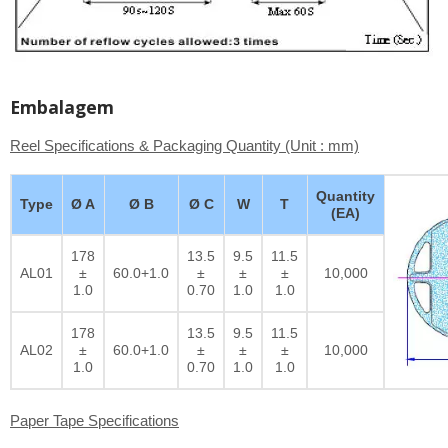
Embalagem
Reel Specifications & Packaging Quantity (Unit : mm)
Quantity
Type
Ø A
Ø B
Ø C
W
T
(EA)
178
13.5
9.5
11.5
AL01
±
60.0+1.0
±
±
±
10,000
1.0
0.70
1.0
1.0
178
13.5
9.5
11.5
AL02
±
60.0+1.0
±
±
±
10,000
1.0
0.70
1.0
1.0
Paper Tape Specifications