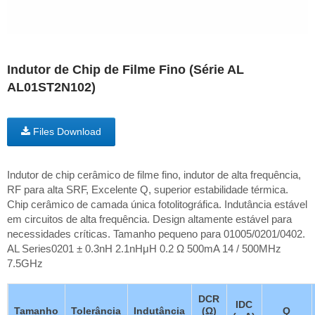
Indutor de Chip de Filme Fino (Série AL
AL01ST2N102)
Files Download
Indutor de chip cerâmico de filme fino, indutor de alta frequência,
RF para alta SRF, Excelente Q, superior estabilidade térmica.
Chip cerâmico de camada única fotolitográfica. Indutância estável
em circuitos de alta frequência. Design altamente estável para
necessidades críticas. Tamanho pequeno para 01005/0201/0402.
AL Series0201 ± 0.3nH 2.1nHμH 0.2 Ω 500mA 14 / 500MHz
7.5GHz
DCR
IDC
Tamanho
Tolerância
Indutância
(Ω)
Q