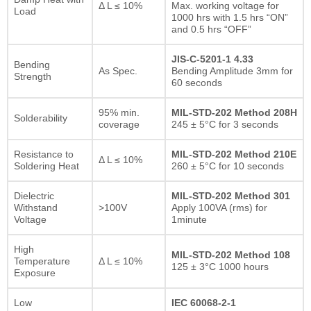
Δ L ≤ 10%
Max. working voltage for
Load
1000 hrs with 1.5 hrs “ON”
and 0.5 hrs “OFF”
JIS-C-5201-1 4.33
Bending
As Spec.
Bending Amplitude 3mm for
Strength
60 seconds
95% min.
MIL-STD-202 Method 208H
Solderability
coverage
245 ± 5°C for 3 seconds
Resistance to
MIL-STD-202 Method 210E
Δ L ≤ 10%
Soldering Heat
260 ± 5°C for 10 seconds
Dielectric
MIL-STD-202 Method 301
Withstand
>100V
Apply 100VA (rms) for
Voltage
1minute
High
MIL-STD-202 Method 108
Temperature
Δ L ≤ 10%
125 ± 3°C 1000 hours
Exposure
Low
IEC 60068-2-1